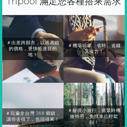
Tripool 滿足您各種搭乘需求
＃出差跨縣市，以搭高鐵
＃機場叫車，省時、省錢
的價格，更快抵達目的
又省力！
地！
＃秘境小旅行，抓緊時機
＃玩遍全台灣 368 鄉鎮，
搶拍照，免找車位輕鬆
讓你去得了，也回得來！
到！