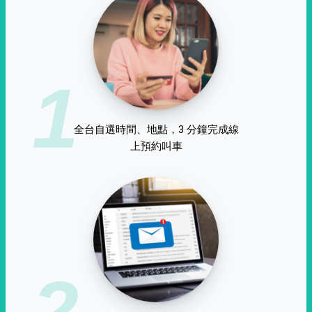
1
全台自選時間、地點，3 分鐘完成線
上預約叫車
2