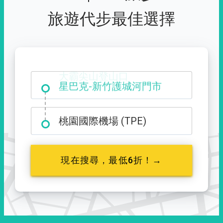
旅遊代步最佳選擇
大霸尖山登山口
桃園國際機場 (TPE)
現在搜尋，最低6折！→