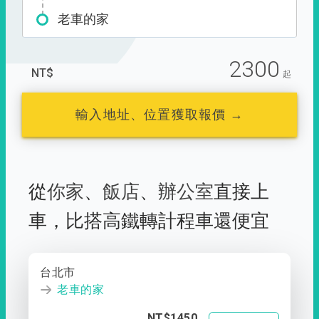
老車的家
2300
NT$
起
輸入地址、位置獲取報價 →
從
你家
、
飯店
、
辦公室
直接上
車，
比搭高鐵轉計程車還便宜
台北市
老車的家
NT$1450