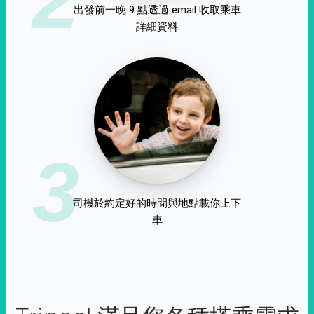
出發前一晚 9 點透過 email 收取乘車
詳細資料
3
司機於約定好的時間與地點載你上下
車