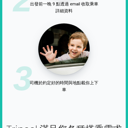
出發前一晚 9 點透過 email 收取乘車
詳細資料
3
司機於約定好的時間與地點載你上下
車