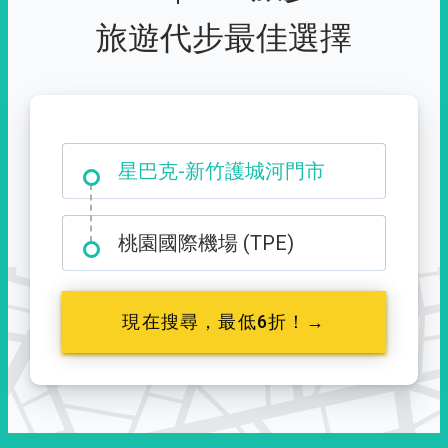
旅遊代步最佳選擇
大霸尖山登山口
星巴克-新竹護城河門市
桃園國際機場 (TPE)
現在搜尋，最低6折！→