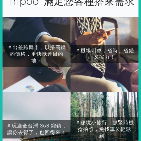
Tripool 滿足您各種搭乘需求
＃出差跨縣市，以搭高鐵
＃機場叫車，省時、省錢
的價格，更快抵達目的
又省力！
地！
＃秘境小旅行，抓緊時機
＃玩遍全台灣 368 鄉鎮，
搶拍照，免找車位輕鬆
讓你去得了，也回得來！
到！