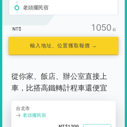
老頭擺民宿
1050
NT$
起
輸入地址、位置獲取報價 →
從
你家
、
飯店
、
辦公室
直接上
車，
比搭高鐵轉計程車還便宜
台北市
老頭擺民宿
NT$1200