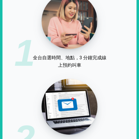
1
全台自選時間、地點，3 分鐘完成線
上預約叫車
2