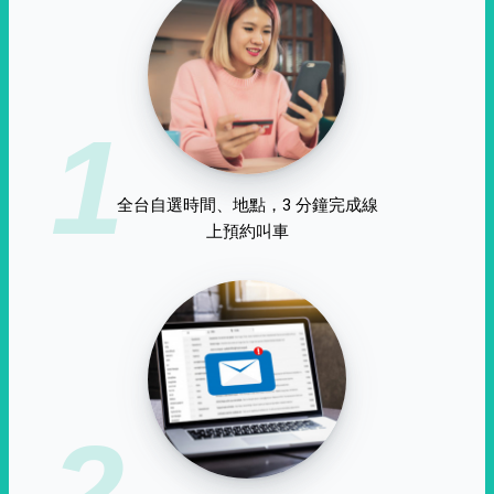
1
全台自選時間、地點，3 分鐘完成線
上預約叫車
2