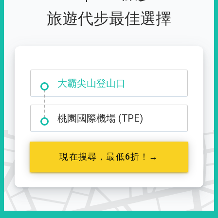
旅遊代步最佳選擇
大霸尖山登山口
桃園國際機場 (TPE)
現在搜尋，最低6折！→