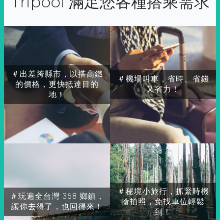
Tripool 滿足您各種搭乘需求
＃出差跨縣市，以搭高鐵
＃機場叫車，省時、省錢
的價格，更快抵達目的
又省力！
地！
＃秘境小旅行，抓緊時機
＃玩遍全台灣 368 鄉鎮，
搶拍照，免找車位輕鬆
讓你去得了，也回得來！
到！