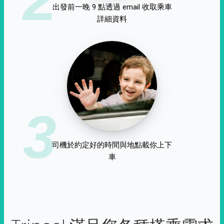
出發前一晚 9 點透過 email 收取乘車
詳細資料
3
司機於約定好的時間與地點載你上下
車