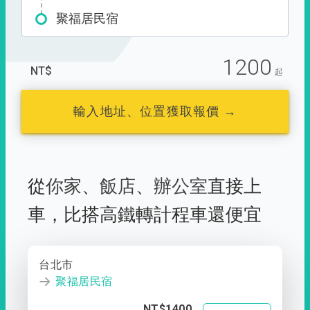
聚福居民宿
1200
NT$
起
輸入地址、位置獲取報價 →
從
你家
、
飯店
、
辦公室
直接上
車，
比搭高鐵轉計程車還便宜
台北市
聚福居民宿
NT$1400