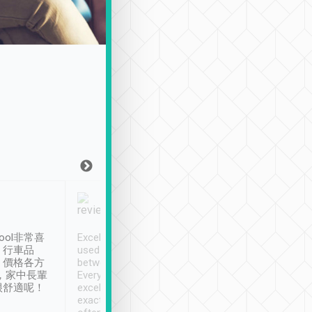
Joy Marsh
Benny Lau
1月12日
1 個月前
ool非常喜
Excellent service. We have
清境入住1晚, 由
、行車品
used Tripool to travel
清境, 都是乘坐由 Tri
、價格各方
between cities in Taiwan.
安排的車子, 接送都
，家中長輩
Every driver has been
去程司機早10分鐘到
很舒適呢！
excellent and arrives
程時遇上道路阻塞, 
exactly on time. As there is
鐘到達(可以接受),