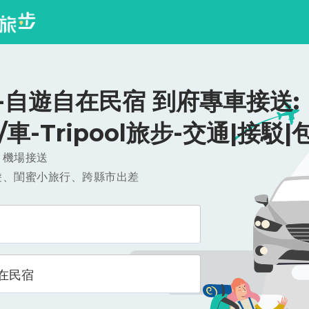
-自遊自在民宿 到府專車接送:
0/車-Tripool旅步-交通|接駁|
，機場接送
遊、閨蜜小旅行、跨縣市出差
在民宿