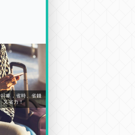
場叫車，省時、省錢
又省力！