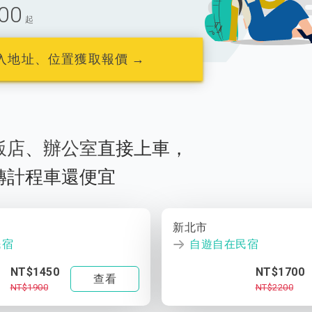
00
起
入地址、位置獲取報價 →
飯店
、
辦公室
直接上車，
轉計程車還便宜
新北市
民宿
自遊自在民宿
NT$1450
NT$1700
查看
NT$1900
NT$2200