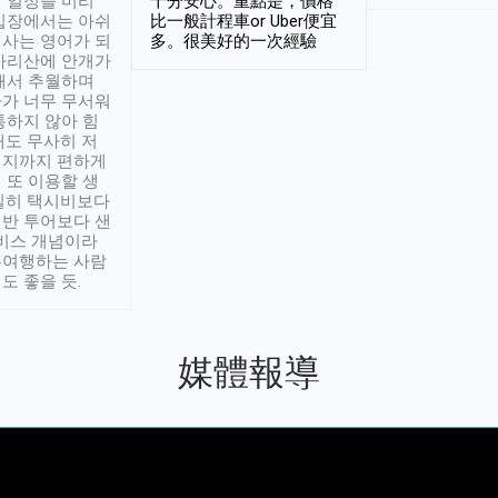
 일정을 미리
十分安心。重點是，價格
입장에서는 아쉬
比一般計程車or Uber便宜
사는 영어가 되
多。很美好的一次經驗
아리산에 안개가
해서 추월하며
가 너무 무서워
통하지 않아 힘
래도 무사히 저
적지까지 편하게
 또 이용할 생
실히 택시비보다
반 투어보다 샌
서비스 개념이라
유여행하는 사람
도 좋을 듯.
媒體報導