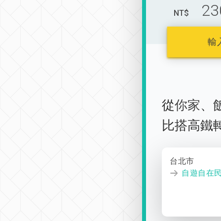
23
NT$
輸
從
你家
、
比搭高鐵
台北市
自遊自在