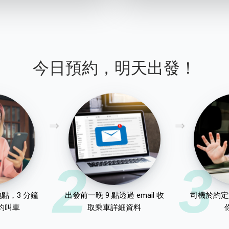
今日預約，明天出發！
2
3
點，3 分鐘
出發前一晚 9 點透過 email 收
司機於約定
約叫車
取乘車詳細資料