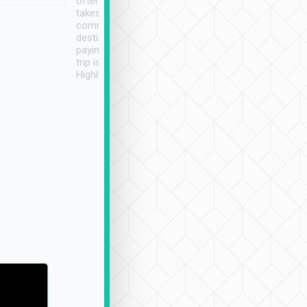
often limited English it
潔, 沒有煙味, 車
takes the difficulty out of
定
communicating the
destination details and
paying online prior to the
trip is very convenient.
Highly recommended