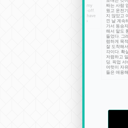
ther places of
booking to confirm if I
보내는 것이
t not known to
have safely arrived at my
짜는 사람 
 so definitely more
destination after drop-off.
웠고 운전기
se” feels). Really
Definitely something I have
지 않았고 
t. No delay in
not seen elsewhere 👍
낀 날 계속
and had a lovely
가서 동승자
up to lavender
해서 말도 
 Thank you tripool!
들었다. 그
렴하게 목
잘 도착해서
각이다. 확
저렴하고 일
딩. 픽업 
여럿이 자
들은 애용해