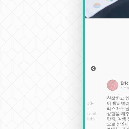
Sean Lee
Jack Ng
Eric
2018年12月30日
1個月前
a mo
ooking to Lavender
Tripool provides great
친절하고 영
- taichung.
service, vehicles in good-
이 빨리빨리
nous area with
condition and the driver
리스마스 
ny public transport.
service was awesome and
상담을 해주
er was so helpful
thoughtful. Driver went the
단지, 여행
ty ( telling us
extra mile on my last
으로 밤 9