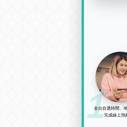
1
全台自選時間、地
完成線上預