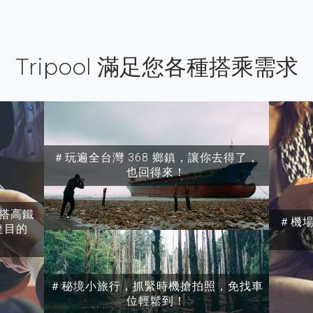
Tripool 滿足您各種搭乘需求
＃玩遍全台灣 368 鄉鎮，讓你去得了，
也回得來！
搭高鐵
＃機
達目的
＃秘境小旅行，抓緊時機搶拍照，免找車
位輕鬆到！