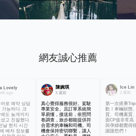
網友誠心推薦
陳婉琪
Ice Lin
a Lovely
2 週前
nth ago
3 週前
어로 예약 상담
真心覺得服務很好。駕駛
第一次搭乘Trip
 가능하다. 크
專業安全。且訂單系統簡
歡！車輛狀態
날에도 늦게까지
單易懂，接送前，依照問
質、司機素質
셨고 친절했다.
卷調查，旅步都能提供符
面CP值非常高
 전날 현지 시간
合需求的車輛和司機。司
與孕婦都覺得
시에 배차 정보를
機會保持密切聯繫，讓人
謝謝您們！