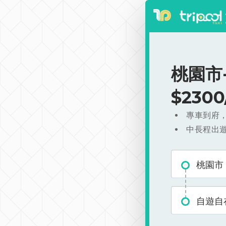
桃園市
$230
專車到府
中長程出
桃園市
自遊自