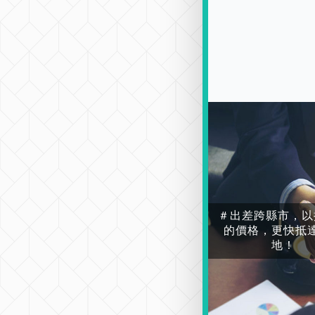
＃出差跨縣市，以
的價格，更快抵
地！