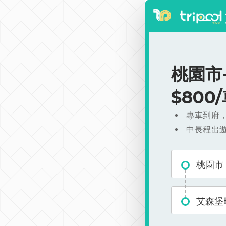
桃園市
$800
專車到府
中長程出
桃園市
艾森堡