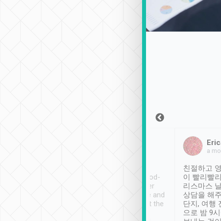
Sean Lee
Jack Ng
Eric
2018年12月30日
1個月前
a mo
ooking to Lavender
Tripool provides great
친절하고 영
- taichung.
service, vehicles in good-
이 빨리빨리
nous area with
condition and the driver
리스마스 
ny public transport.
service was awesome and
상담을 해주
er was so helpful
thoughtful. Driver went the
단지, 여행
ty ( telling us
extra mile on my last
으로 밤 9