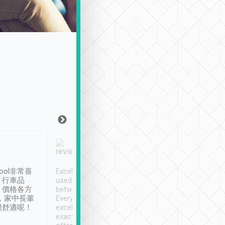
Joy Marsh
Benny Lau
1月12日
1 個月前
ool非常喜
Excellent service. We have
清境入住1晚, 由
、行車品
used Tripool to travel
清境, 都是乘坐由 Tri
、價格各方
between cities in Taiwan.
安排的車子, 接送都
，家中長輩
Every driver has been
去程司機早10分鐘到
很舒適呢！
excellent and arrives
程時遇上道路阻塞, 
exactly on time. As there is
鐘到達(可以接受),