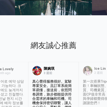
網友誠心推薦
陳婉琪
Ice Lin
a Lovely
2 週前
nth ago
3 週前
어로 예약 상담
真心覺得服務很好。駕駛
第一次搭乘Trip
 가능하다. 크
專業安全。且訂單系統簡
歡！車輛狀態
날에도 늦게까지
單易懂，接送前，依照問
質、司機素質
셨고 친절했다.
卷調查，旅步都能提供符
面CP值非常高
 전날 현지 시간
合需求的車輛和司機。司
與孕婦都覺得
시에 배차 정보를
機會保持密切聯繫，讓人
謝謝您們！