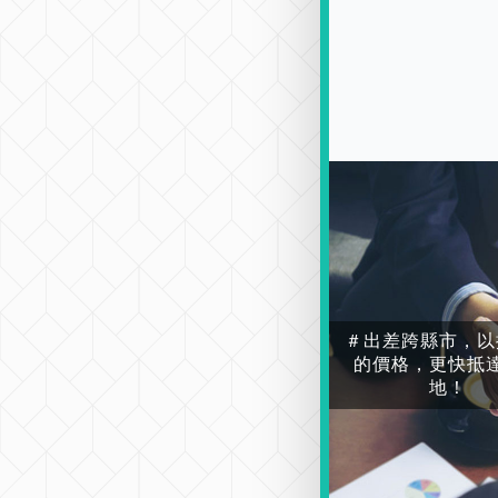
＃出差跨縣市，以
的價格，更快抵
地！