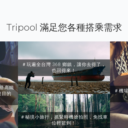
Tripool 滿足您各種搭乘需求
＃玩遍全台灣 368 鄉鎮，讓你去得了，
也回得來！
搭高鐵
＃機
達目的
＃秘境小旅行，抓緊時機搶拍照，免找車
位輕鬆到！