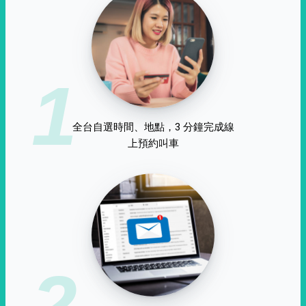
1
全台自選時間、地點，3 分鐘完成線
上預約叫車
2