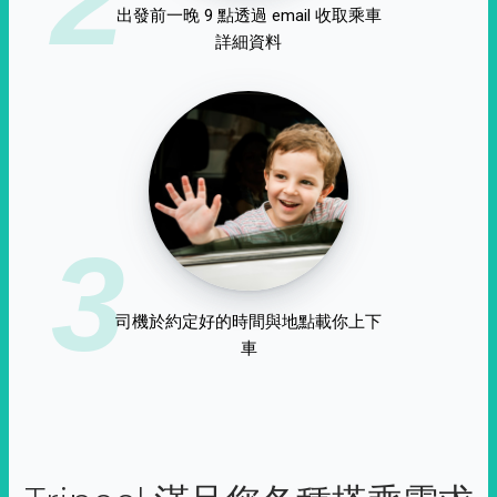
出發前一晚 9 點透過 email 收取乘車
詳細資料
3
司機於約定好的時間與地點載你上下
車