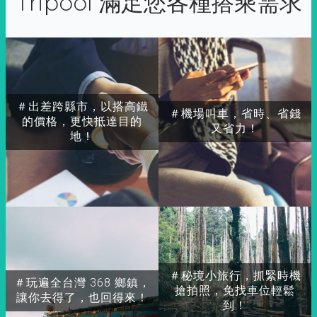
Tripool 滿足您各種搭乘需求
＃出差跨縣市，以搭高鐵
＃機場叫車，省時、省錢
的價格，更快抵達目的
又省力！
地！
＃秘境小旅行，抓緊時機
＃玩遍全台灣 368 鄉鎮，
搶拍照，免找車位輕鬆
讓你去得了，也回得來！
到！