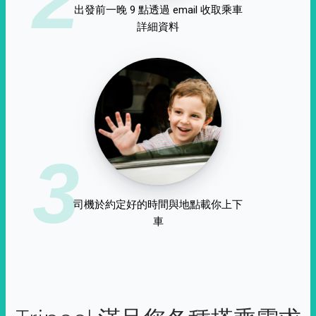
出發前一晚 9 點透過 email 收取乘車
詳細資料
3
司機於約定好的時間與地點載你上下
車