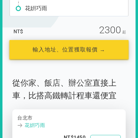
花姸巧雨
2300
NT$
起
輸入地址、位置獲取報價 →
從
你家
、
飯店
、
辦公室
直接上
車，
比搭高鐵轉計程車還便宜
台北市
花姸巧雨
NT$1450