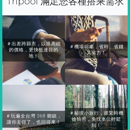
Tripool 滿足您各種搭乘需求
＃出差跨縣市，以搭高鐵
＃機場叫車，省時、省錢
的價格，更快抵達目的
又省力！
地！
＃秘境小旅行，抓緊時機
＃玩遍全台灣 368 鄉鎮，
搶拍照，免找車位輕鬆
讓你去得了，也回得來！
到！