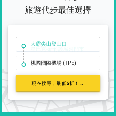
旅遊代步最佳選擇
大霸尖山登山口
桃園國際機場 (TPE)
現在搜尋，最低6折！→