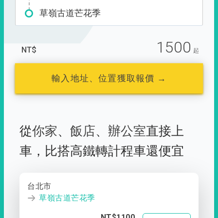
草嶺古道芒花季
1500
NT$
起
輸入地址、位置獲取報價 →
從
你家
、
飯店
、
辦公室
直接上
車，
比搭高鐵轉計程車還便宜
台北市
草嶺古道芒花季
NT$1100