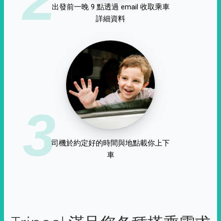
出發前一晚 9 點透過 email 收取乘車
詳細資料
3
司機於約定好的時間與地點載你上下
車