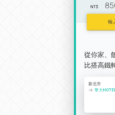
85
NT$
輸
從
你家
、
比搭高鐵
新北市
華大HOTE