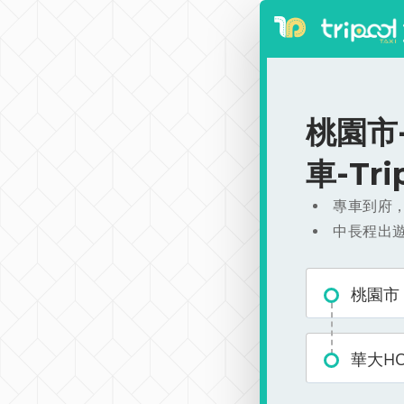
桃園市-
車-Tr
專車到府
中長程出
桃園市
華大HO