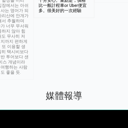
 일정을 미리
十分安心。重點是，價格
입장에서는 아쉬
比一般計程車or Uber便宜
사는 영어가 되
多。很美好的一次經驗
아리산에 안개가
해서 추월하며
가 너무 무서워
통하지 않아 힘
래도 무사히 저
적지까지 편하게
 또 이용할 생
실히 택시비보다
반 투어보다 샌
서비스 개념이라
유여행하는 사람
도 좋을 듯.
媒體報導