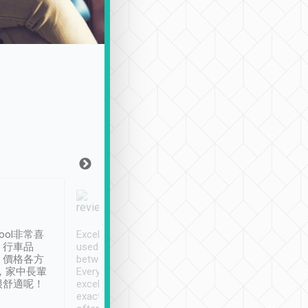
Joy Marsh
Benny Lau
1月12日
1 個月前
ool非常喜
Excellent service. We have
清境入住1晚, 由
、行車品
used Tripool to travel
清境, 都是乘坐由 Tri
、價格各方
between cities in Taiwan.
安排的車子, 接送都
，家中長輩
Every driver has been
去程司機早10分鐘到
很舒適呢！
excellent and arrives
程時遇上道路阻塞, 
exactly on time. As there is
鐘到達(可以接受),