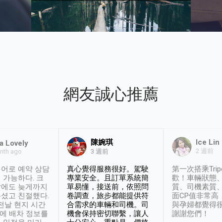
網友誠心推薦
陳婉琪
Ice Lin
a Lovely
2 週前
nth ago
3 週前
어로 예약 상담
真心覺得服務很好。駕駛
第一次搭乘Trip
 가능하다. 크
專業安全。且訂單系統簡
歡！車輛狀態
날에도 늦게까지
單易懂，接送前，依照問
質、司機素質
셨고 친절했다.
卷調查，旅步都能提供符
面CP值非常高
 전날 현지 시간
合需求的車輛和司機。司
與孕婦都覺得
시에 배차 정보를
機會保持密切聯繫，讓人
謝謝您們！