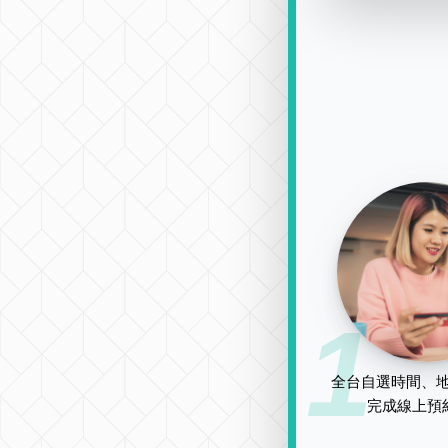
1
全台自選時間、地
完成線上預