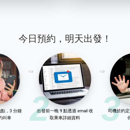
今日預約，明天出發！
2
3
點，3 分鐘
出發前一晚 9 點透過 email 收
司機於約定
約叫車
取乘車詳細資料