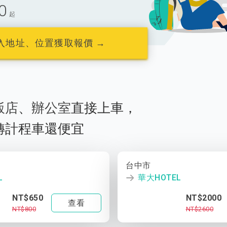
0
起
入地址、位置獲取報價 →
飯店
、
辦公室
直接上車，
轉計程車還便宜
台中市
L
華大HOTEL
NT$650
NT$2000
查看
NT$800
NT$2600