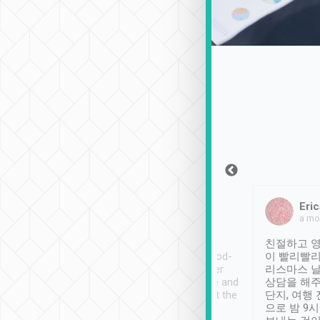
Sean Lee
Jack Ng
Eric
2018年12月30日
1個月前
a mo
ooking to Lavender
Tripool provides great
친절하고 영
- taichung.
service, vehicles in good-
이 빨리빨리
nous area with
condition and the driver
리스마스 
ny public transport.
service was awesome and
상담을 해주
er was so helpful
thoughtful. Driver went the
단지, 여행
ty ( telling us
extra mile on my last
으로 밤 9