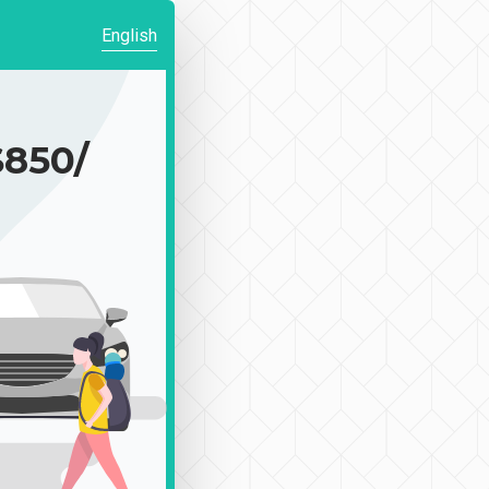
English
850/