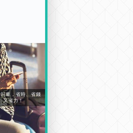
場叫車，省時、省錢
又省力！