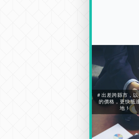
＃出差跨縣市，以
的價格，更快抵
地！