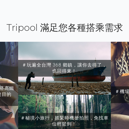
Tripool 滿足您各種搭乘需求
＃玩遍全台灣 368 鄉鎮，讓你去得了，
也回得來！
搭高鐵
＃機
達目的
＃秘境小旅行，抓緊時機搶拍照，免找車
位輕鬆到！