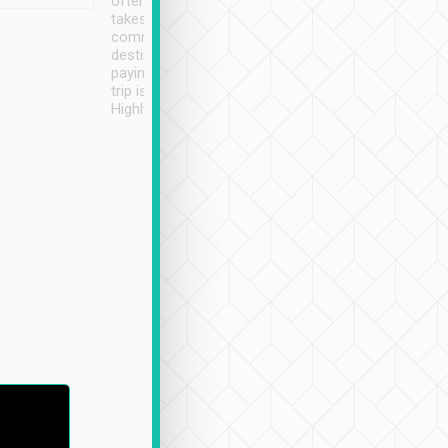
often limited English it
潔, 沒有煙味, 車
takes the difficulty out of
定
communicating the
destination details and
paying online prior to the
trip is very convenient.
Highly recommended