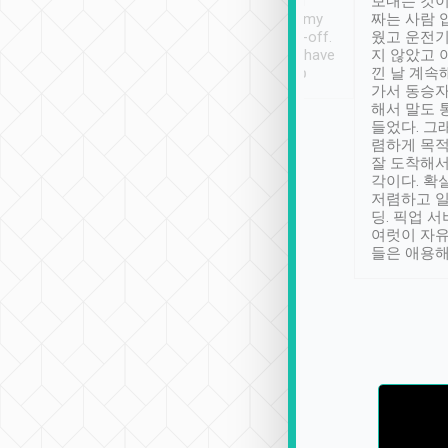
ther places of
booking to confirm if I
보내는 것이
t not known to
have safely arrived at my
짜는 사람 
 so definitely more
destination after drop-off.
웠고 운전기
se” feels). Really
Definitely something I have
지 않았고 
t. No delay in
not seen elsewhere 👍
낀 날 계속
and had a lovely
가서 동승자
up to lavender
해서 말도 
 Thank you tripool!
들었다. 그
렴하게 목
잘 도착해서
각이다. 확
저렴하고 일
딩. 픽업 
여럿이 자
들은 애용해