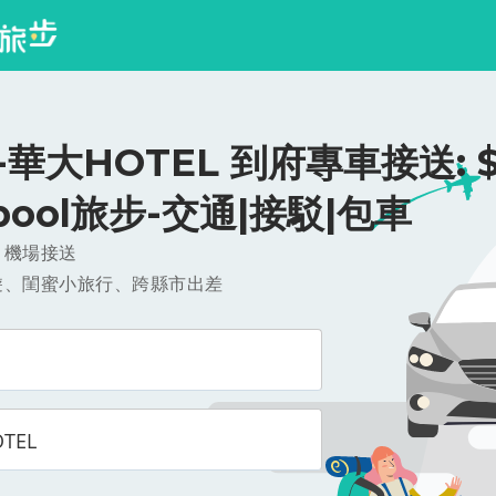
華大HOTEL 到府專車接送: $
ipool旅步-交通|接駁|包車
，機場接送
遊、閨蜜小旅行、跨縣市出差
TEL