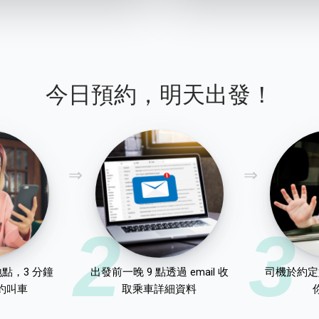
今日預約，明天出發！
2
3
點，3 分鐘
出發前一晚 9 點透過 email 收
司機於約定
約叫車
取乘車詳細資料