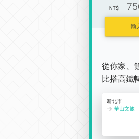
75
NT$
輸
從
你家
、
比搭高鐵
新北市
華山文旅