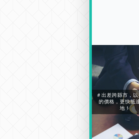
＃出差跨縣市，以
的價格，更快抵
地！