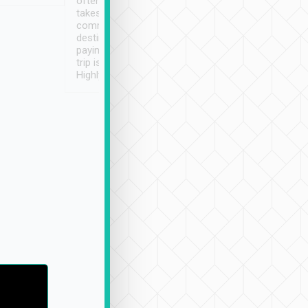
often limited English it
潔, 沒有煙味, 車
takes the difficulty out of
定
communicating the
destination details and
paying online prior to the
trip is very convenient.
Highly recommended