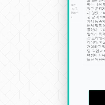
ther places of
booking to confirm if I
보내는 것이
t not known to
have safely arrived at my
짜는 사람 
 so definitely more
destination after drop-off.
웠고 운전기
se” feels). Really
Definitely something I have
지 않았고 
t. No delay in
not seen elsewhere 👍
낀 날 계속
and had a lovely
가서 동승자
up to lavender
해서 말도 
 Thank you tripool!
들었다. 그
렴하게 목
잘 도착해서
각이다. 확
저렴하고 일
딩. 픽업 
여럿이 자
들은 애용해