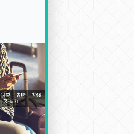
場叫車，省時、省錢
又省力！