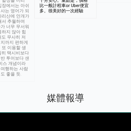
 일정을 미리
十分安心。重點是，價格
입장에서는 아쉬
比一般計程車or Uber便宜
사는 영어가 되
多。很美好的一次經驗
아리산에 안개가
해서 추월하며
가 너무 무서워
통하지 않아 힘
래도 무사히 저
적지까지 편하게
 또 이용할 생
실히 택시비보다
반 투어보다 샌
서비스 개념이라
유여행하는 사람
도 좋을 듯.
媒體報導