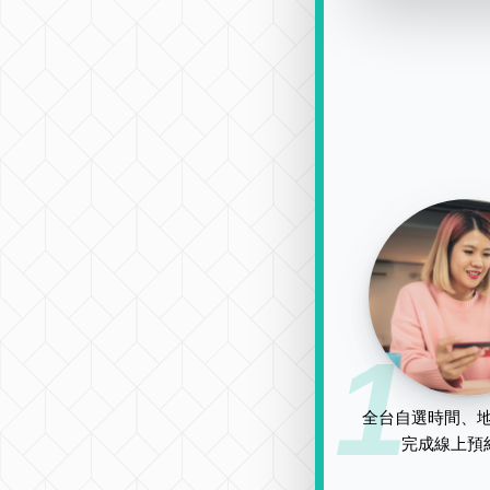
1
全台自選時間、地
完成線上預