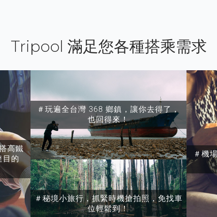
Tripool 滿足您各種搭乘需求
＃玩遍全台灣 368 鄉鎮，讓你去得了，
也回得來！
搭高鐵
＃機
達目的
＃秘境小旅行，抓緊時機搶拍照，免找車
位輕鬆到！