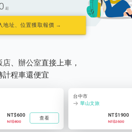
0
起
入地址、位置獲取報價 →
飯店
、
辦公室
直接上車，
轉計程車還便宜
台中市
華山文旅
NT$600
NT$1900
查看
NT$800
NT$2500