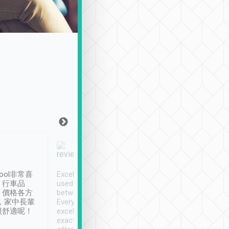
Joy Marsh
Benny Lau
1月12日
1 個月前
ool非常喜
Excellent service. We have
清境入住1晚, 由
、行車品
used Tripool to travel
清境, 都是乘坐由 Tri
、價格各方
between cities in Taiwan.
安排的車子, 接送都
，家中長輩
Every driver has been
去程司機早10分鐘到
很舒適呢！
excellent and arrives
程時遇上道路阻塞, 
exactly on time. As there is
鐘到達(可以接受),