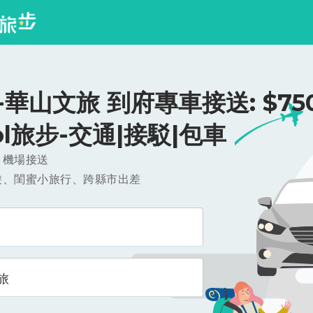
華山文旅 到府專車接送: $750
ool旅步-交通|接駁|包車
，機場接送
遊、閨蜜小旅行、跨縣市出差
旅