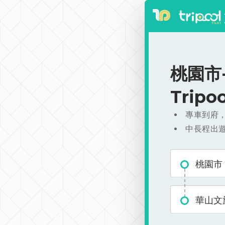
桃園市-
Trip
專車到府
中長程出
桃園市
華山文