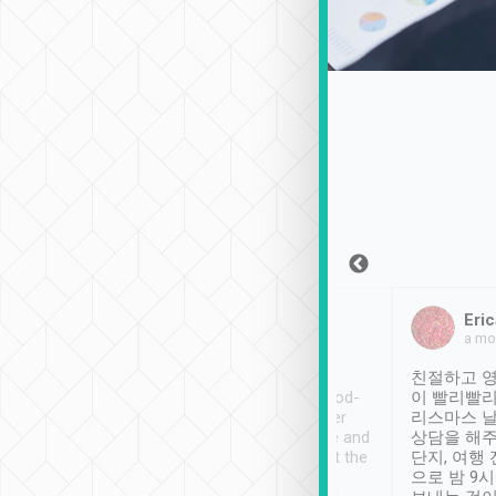
Sean Lee
Jack Ng
Eric
2018年12月30日
1個月前
a mo
ooking to Lavender
Tripool provides great
친절하고 영
- taichung.
service, vehicles in good-
이 빨리빨리
nous area with
condition and the driver
리스마스 
ny public transport.
service was awesome and
상담을 해주
er was so helpful
thoughtful. Driver went the
단지, 여행
ty ( telling us
extra mile on my last
으로 밤 9