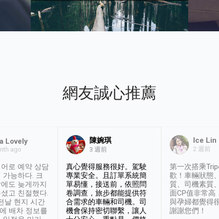
網友誠心推薦
陳婉琪
Ice Lin
a Lovely
2 週前
nth ago
3 週前
어로 예약 상담
真心覺得服務很好。駕駛
第一次搭乘Trip
 가능하다. 크
專業安全。且訂單系統簡
歡！車輛狀態
날에도 늦게까지
單易懂，接送前，依照問
質、司機素質
셨고 친절했다.
卷調查，旅步都能提供符
面CP值非常高
 전날 현지 시간
合需求的車輛和司機。司
與孕婦都覺得
시에 배차 정보를
機會保持密切聯繫，讓人
謝謝您們！