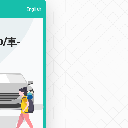
English
/車-