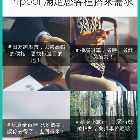
Tripool 滿足您各種搭乘需求
＃出差跨縣市，以搭高鐵
＃機場叫車，省時、省錢
的價格，更快抵達目的
又省力！
地！
＃秘境小旅行，抓緊時機
＃玩遍全台灣 368 鄉鎮，
搶拍照，免找車位輕鬆
讓你去得了，也回得來！
到！