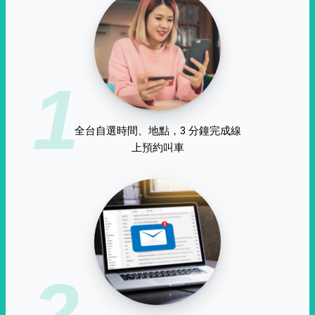
1
全台自選時間、地點，3 分鐘完成線
上預約叫車
2