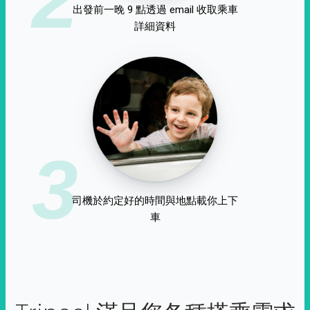
出發前一晚 9 點透過 email 收取乘車
詳細資料
3
司機於約定好的時間與地點載你上下
車