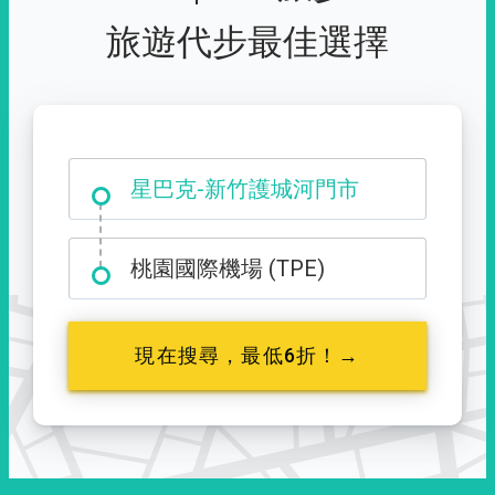
旅遊代步最佳選擇
大霸尖山登山口
桃園國際機場 (TPE)
現在搜尋，最低6折！→