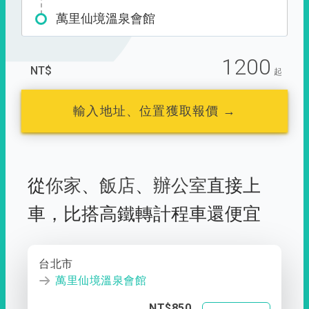
萬里仙境溫泉會館
1200
NT$
起
輸入地址、位置獲取報價 →
從
你家
、
飯店
、
辦公室
直接上
車，
比搭高鐵轉計程車還便宜
台北市
萬里仙境溫泉會館
NT$850