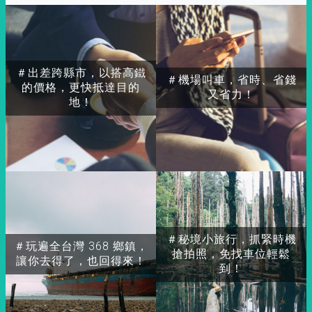
＃出差跨縣市，以搭高鐵
＃機場叫車，省時、省錢
的價格，更快抵達目的
又省力！
地！
＃秘境小旅行，抓緊時機
＃玩遍全台灣 368 鄉鎮，
搶拍照，免找車位輕鬆
讓你去得了，也回得來！
到！