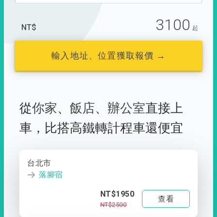
3100
NT$
起
輸入地址、位置獲取報價 →
從
你家
、
飯店
、
辦公室
直接上
車，
比搭高鐵轉計程車還便宜
台北市
落腳宿
NT$1950
查看
NT$2500