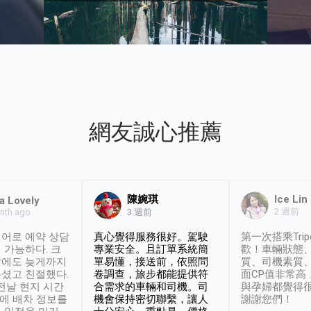
網友誠心推薦
陳婉琪
Ice Lin
a Lovely
2 週前
nth ago
3 週前
어로 예약 상담
真心覺得服務很好。駕駛
第一次搭乘Trip
 가능하다. 크
專業安全。且訂單系統簡
歡！車輛狀態
날에도 늦게까지
單易懂，接送前，依照問
質、司機素質
셨고 친절했다.
卷調查，旅步都能提供符
面CP值非常高
 전날 현지 시간
合需求的車輛和司機。司
與孕婦都覺得
시에 배차 정보를
機會保持密切聯繫，讓人
謝謝您們！