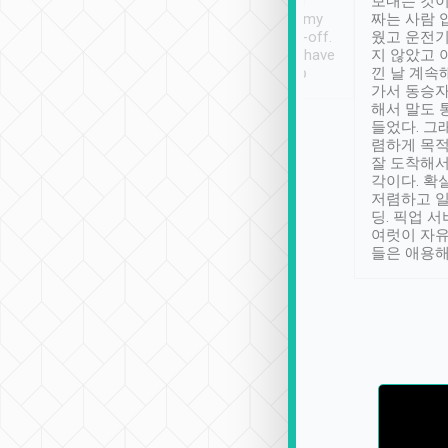
ther places of
booking to confirm if I
보내는 것이
t not known to
have safely arrived at my
짜는 사람 
 so definitely more
destination after drop-off.
웠고 운전기
se” feels). Really
Definitely something I have
지 않았고 
t. No delay in
not seen elsewhere 👍
낀 날 계속
and had a lovely
가서 동승자
up to lavender
해서 말도 
 Thank you tripool!
들었다. 그
렴하게 목
잘 도착해서
각이다. 확
저렴하고 일
딩. 픽업 
여럿이 자
들은 애용해