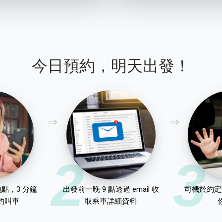
今日預約，明天出發！
2
3
點，3 分鐘
出發前一晚 9 點透過 email 收
司機於約定
約叫車
取乘車詳細資料