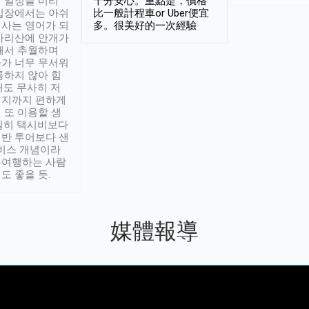
 일정을 미리
十分安心。重點是，價格
입장에서는 아쉬
比一般計程車or Uber便宜
사는 영어가 되
多。很美好的一次經驗
아리산에 안개가
해서 추월하며
가 너무 무서워
통하지 않아 힘
래도 무사히 저
적지까지 편하게
 또 이용할 생
실히 택시비보다
반 투어보다 샌
서비스 개념이라
유여행하는 사람
도 좋을 듯.
媒體報導