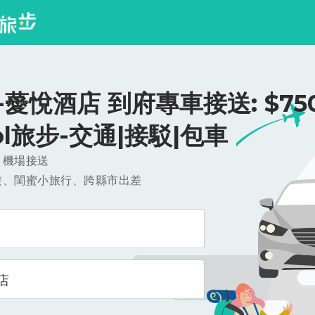
薆悅酒店 到府專車接送: $750
ool旅步-交通|接駁|包車
，機場接送
遊、閨蜜小旅行、跨縣市出差
店