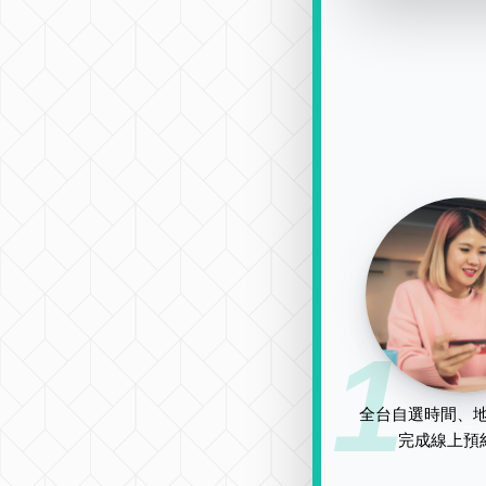
1
全台自選時間、地
完成線上預