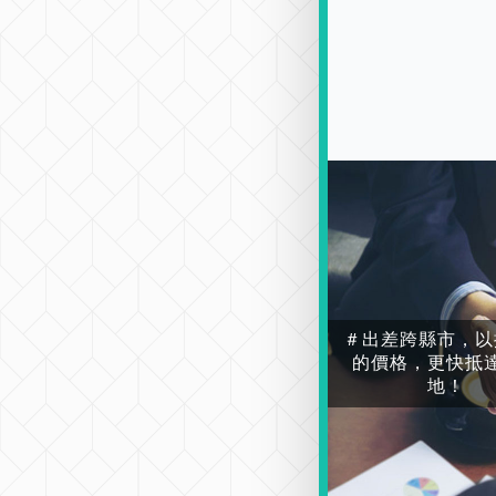
＃出差跨縣市，以
的價格，更快抵
地！