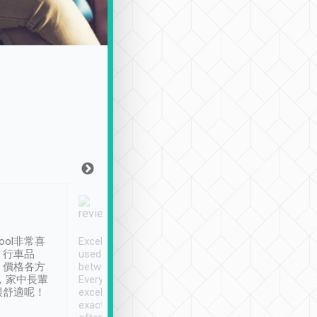
Joy Marsh
Benny Lau
1月12日
1 個月前
ool非常喜
Excellent service. We have
清境入住1晚, 由
、行車品
used Tripool to travel
清境, 都是乘坐由 Tri
、價格各方
between cities in Taiwan.
安排的車子, 接送都
，家中長輩
Every driver has been
去程司機早10分鐘到
很舒適呢！
excellent and arrives
程時遇上道路阻塞, 
exactly on time. As there is
鐘到達(可以接受),