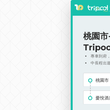
桃園市-
Trip
專車到府
中長程出
桃園市
薆悅酒