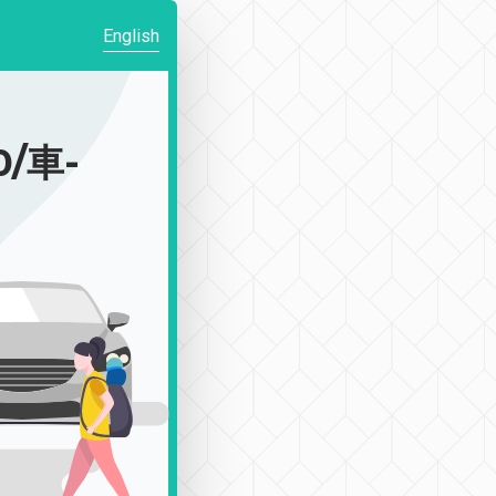
English
/車-