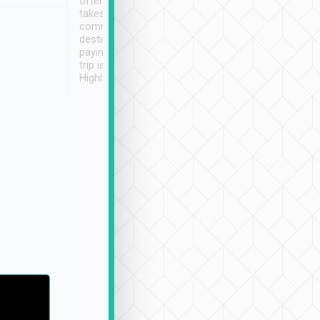
often limited English it
潔, 沒有煙味, 車
takes the difficulty out of
定
communicating the
destination details and
paying online prior to the
trip is very convenient.
Highly recommended