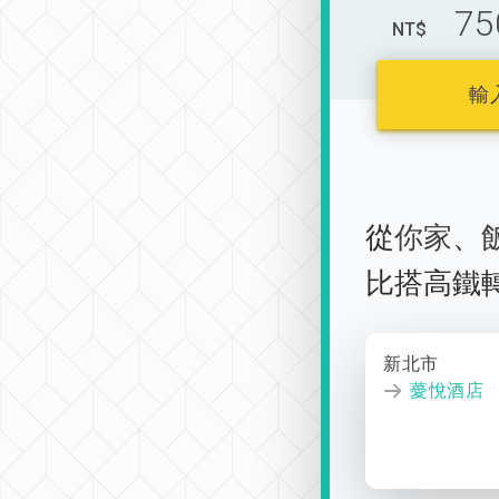
75
NT$
輸
從
你家
、
比搭高鐵
新北市
薆悅酒店