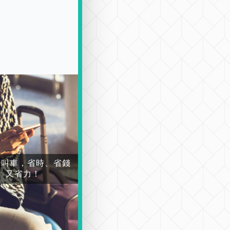
場叫車，省時、省錢
又省力！