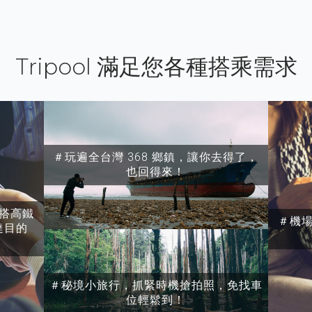
Tripool 滿足您各種搭乘需求
＃玩遍全台灣 368 鄉鎮，讓你去得了，
也回得來！
搭高鐵
＃機
達目的
＃秘境小旅行，抓緊時機搶拍照，免找車
位輕鬆到！