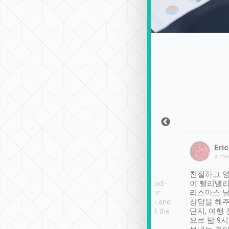
Sean Lee
Jack Ng
Eric
2018年12月30日
1個月前
a mo
ooking to Lavender
Tripool provides great
친절하고 영
- taichung.
service, vehicles in good-
이 빨리빨리
nous area with
condition and the driver
리스마스 
ny public transport.
service was awesome and
상담을 해주
er was so helpful
thoughtful. Driver went the
단지, 여행
ty ( telling us
extra mile on my last
으로 밤 9