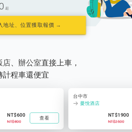
0
起
入地址、位置獲取報價 →
飯店
、
辦公室
直接上車，
轉計程車還便宜
台中市
薆悅酒店
NT$600
NT$1900
查看
NT$800
NT$2500