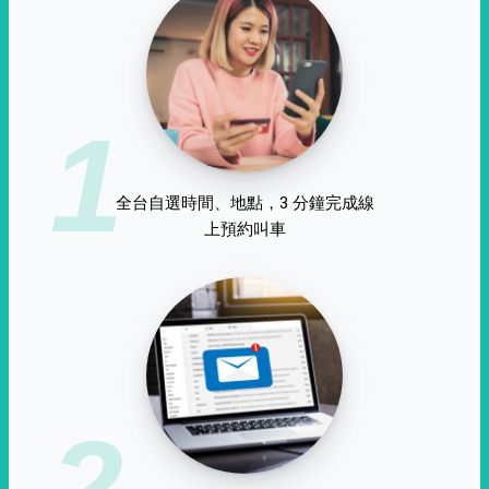
1
全台自選時間、地點，3 分鐘完成線
上預約叫車
2