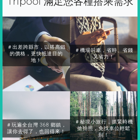
Tripool 滿足您各種搭乘需求
＃出差跨縣市，以搭高鐵
＃機場叫車，省時、省錢
的價格，更快抵達目的
又省力！
地！
＃秘境小旅行，抓緊時機
＃玩遍全台灣 368 鄉鎮，
搶拍照，免找車位輕鬆
讓你去得了，也回得來！
到！