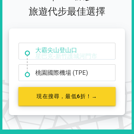
旅遊代步最佳選擇
大霸尖山登山口
桃園國際機場 (TPE)
現在搜尋，最低6折！→