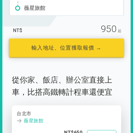
薇星旅館
950
NT$
起
輸入地址、位置獲取報價 →
從
你家
、
飯店
、
辦公室
直接上
車，
比搭高鐵轉計程車還便宜
台北市
薇星旅館
NT$650