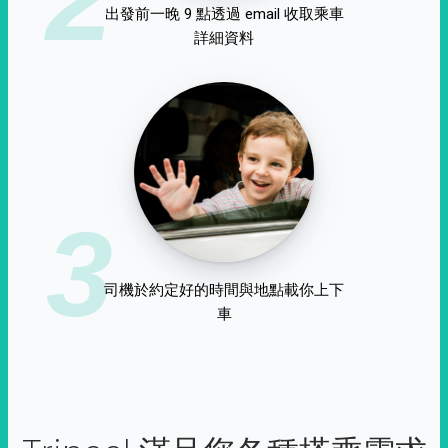
出發前一晚 9 點透過 email 收取乘車
詳細資料
3
司機於約定好的時間與地點載你上下
車