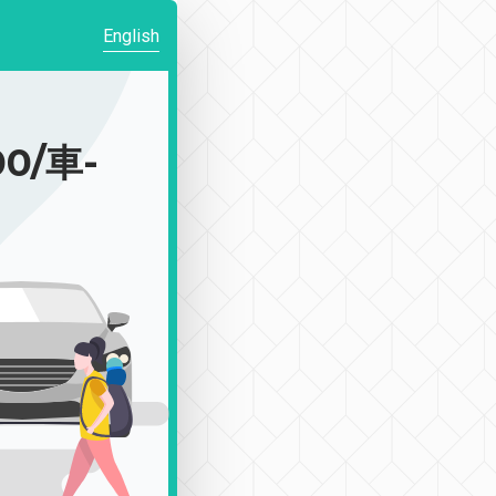
English
0/車-