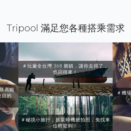
Tripool 滿足您各種搭乘需求
＃玩遍全台灣 368 鄉鎮，讓你去得了，
也回得來！
搭高鐵
＃機
達目的
＃秘境小旅行，抓緊時機搶拍照，免找車
位輕鬆到！