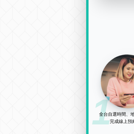
1
全台自選時間、地
完成線上預