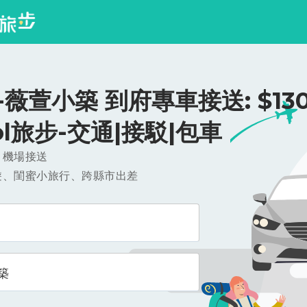
薇萱小築 到府專車接送: $130
ool旅步-交通|接駁|包車
，機場接送
遊、閨蜜小旅行、跨縣市出差
築