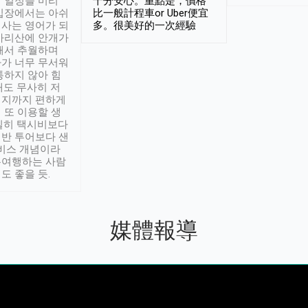
 일정을 미리
十分安心。重點是，價格
입장에서는 아쉬
比一般計程車or Uber便宜
사는 영어가 되
多。很美好的一次經驗
아리산에 안개가
해서 추월하며
가 너무 무서워
통하지 않아 힘
래도 무사히 저
적지까지 편하게
 또 이용할 생
실히 택시비보다
반 투어보다 샌
서비스 개념이라
유여행하는 사람
도 좋을 듯.
媒體報導