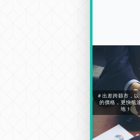
＃出差跨縣市，以
的價格，更快抵
地！