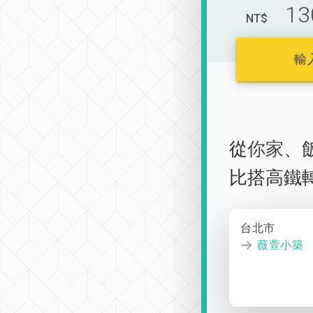
13
NT$
輸
從
你家
、
比搭高鐵
台北市
薇萱小築