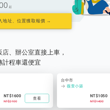
00
起
入地址、位置獲取報價 →
飯店
、
辦公室
直接上車，
轉計程車還便宜
台中市
薇萱小築
NT$1600
NT$1050
查看
NT$2100
NT$1400