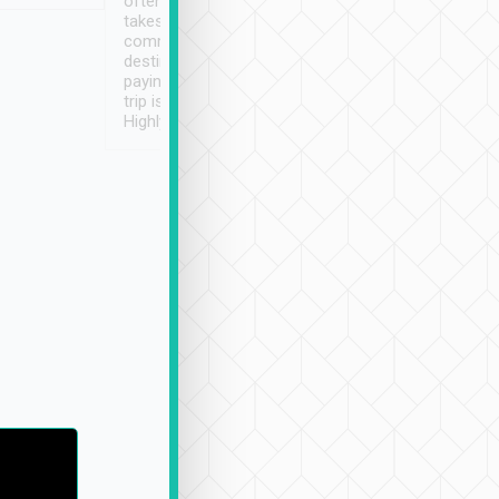
often limited English it
潔, 沒有煙味, 車
takes the difficulty out of
定
communicating the
destination details and
paying online prior to the
trip is very convenient.
Highly recommended