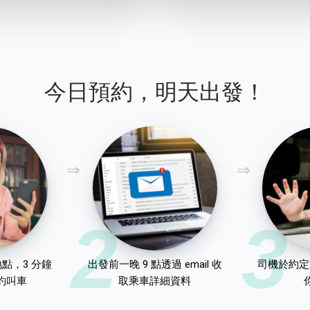
今日預約，明天出發！
2
3
點，3 分鐘
出發前一晚 9 點透過 email 收
司機於約定
約叫車
取乘車詳細資料