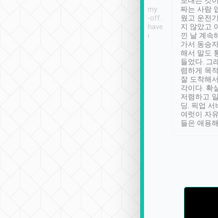
ther places of
booking to confirm if I
보내는 것이
t not known to
have safely arrived at my
짜는 사람 
 so definitely more
destination after drop-off.
웠고 운전기
se” feels). Really
Definitely something I have
지 않았고 
t. No delay in
not seen elsewhere 👍
낀 날 계속
and had a lovely
가서 동승자
up to lavender
해서 말도 
 Thank you tripool!
들었다. 그
렴하게 목
잘 도착해서
각이다. 확
저렴하고 일
딩. 픽업 
여럿이 자
들은 애용해