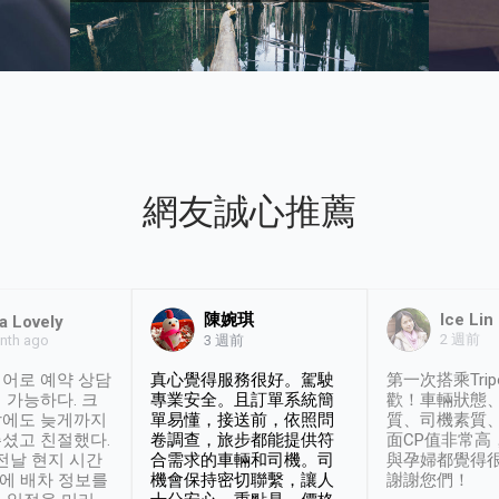
網友誠心推薦
陳婉琪
Ice Lin
a Lovely
2 週前
nth ago
3 週前
어로 예약 상담
真心覺得服務很好。駕駛
第一次搭乘Trip
 가능하다. 크
專業安全。且訂單系統簡
歡！車輛狀態
날에도 늦게까지
單易懂，接送前，依照問
質、司機素質
셨고 친절했다.
卷調查，旅步都能提供符
面CP值非常高
 전날 현지 시간
合需求的車輛和司機。司
與孕婦都覺得
시에 배차 정보를
機會保持密切聯繫，讓人
謝謝您們！