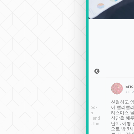
Sean Lee
Jack Ng
Eric
2018年12月30日
1個月前
a mo
ooking to Lavender
Tripool provides great
친절하고 영
- taichung.
service, vehicles in good-
이 빨리빨리
nous area with
condition and the driver
리스마스 
ny public transport.
service was awesome and
상담을 해주
er was so helpful
thoughtful. Driver went the
단지, 여행
ty ( telling us
extra mile on my last
으로 밤 9