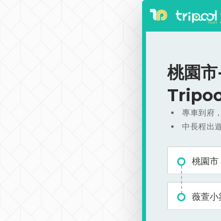
桃園市-
Trip
專車到府
中長程出
桃園市
薇萱小