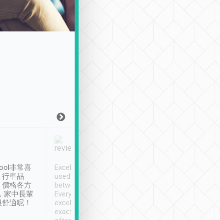
Joy Marsh
Benny Lau
1月12日
1 個月前
ool非常喜
Excellent service. We have
清境入住1晚, 由
、行車品
used Tripool to travel
清境, 都是乘坐由 Tri
、價格各方
between cities in Taiwan.
安排的車子, 接送都
，家中長輩
Every driver has been
去程司機早10分鐘到
很舒適呢！
excellent and arrives
程時遇上道路阻塞, 
exactly on time. As there is
鐘到達(可以接受),