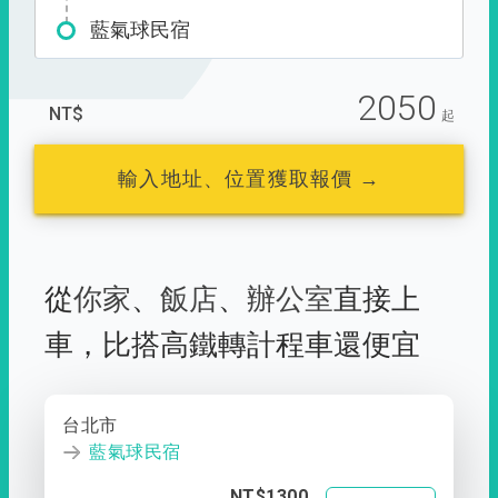
藍氣球民宿
2050
NT$
起
輸入地址、位置獲取報價 →
從
你家
、
飯店
、
辦公室
直接上
車，
比搭高鐵轉計程車還便宜
台北市
藍氣球民宿
NT$1300