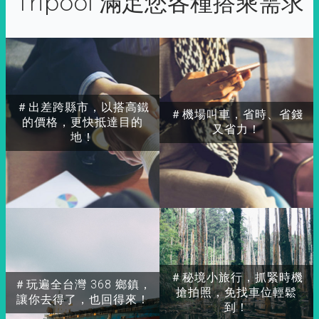
Tripool 滿足您各種搭乘需求
＃出差跨縣市，以搭高鐵
＃機場叫車，省時、省錢
的價格，更快抵達目的
又省力！
地！
＃秘境小旅行，抓緊時機
＃玩遍全台灣 368 鄉鎮，
搶拍照，免找車位輕鬆
讓你去得了，也回得來！
到！