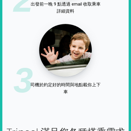
出發前一晚 9 點透過 email 收取乘車
詳細資料
3
司機於約定好的時間與地點載你上下
車