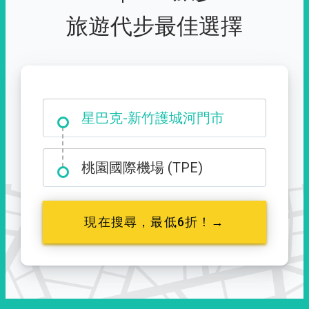
旅遊代步最佳選擇
大霸尖山登山口
星巴克-新竹護城河門市
桃園國際機場 (TPE)
現在搜尋，最低6折！→