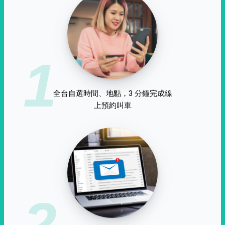
1
全台自選時間、地點，3 分鐘完成線
上預約叫車
2