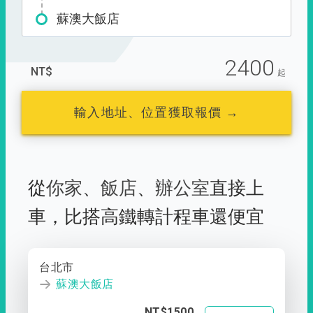
蘇澳大飯店
2400
NT$
起
輸入地址、位置獲取報價 →
從
你家
、
飯店
、
辦公室
直接上
車，
比搭高鐵轉計程車還便宜
台北市
蘇澳大飯店
NT$1500