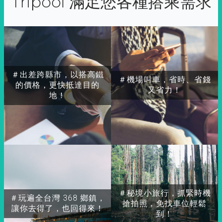
Tripool 滿足您各種搭乘需求
＃出差跨縣市，以搭高鐵
＃機場叫車，省時、省錢
的價格，更快抵達目的
又省力！
地！
＃秘境小旅行，抓緊時機
＃玩遍全台灣 368 鄉鎮，
搶拍照，免找車位輕鬆
讓你去得了，也回得來！
到！