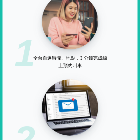
1
全台自選時間、地點，3 分鐘完成線
上預約叫車
2