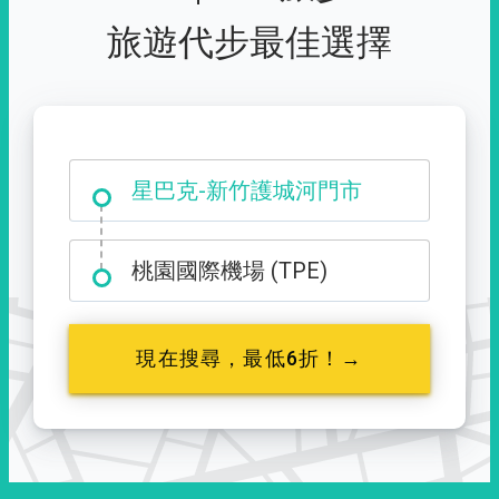
旅遊代步最佳選擇
大霸尖山登山口
星巴克-新竹護城河門市
桃園國際機場 (TPE)
現在搜尋，最低6折！→