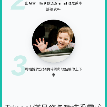
出發前一晚 9 點透過 email 收取乘車
詳細資料
3
司機於約定好的時間與地點載你上下
車