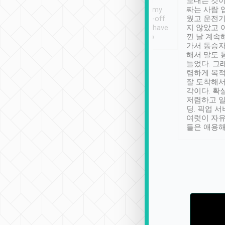
ther places of
booking to confirm if I
보내는 것이
t not known to
have safely arrived at my
짜는 사람 
 so definitely more
destination after drop-off.
웠고 운전기
se” feels). Really
Definitely something I have
지 않았고 
t. No delay in
not seen elsewhere 👍
낀 날 계속
and had a lovely
가서 동승자
up to lavender
해서 말도 
 Thank you tripool!
들었다. 그
렴하게 목
잘 도착해서
각이다. 확
저렴하고 일
딩. 픽업 
여럿이 자
들은 애용해