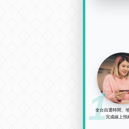
1
全台自選時間、地
完成線上預