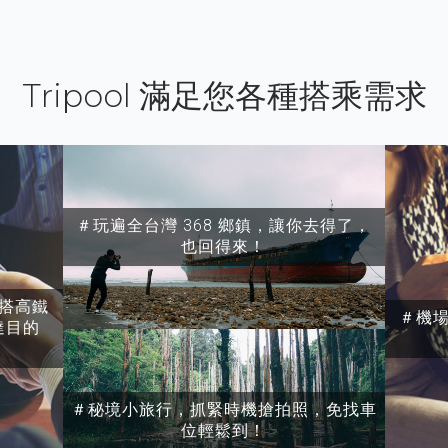
Tripool 滿足您各種搭乘需求
＃玩遍全台灣 368 鄉鎮，讓你去得了，
也回得來！
搭高鐵
＃機
達目的
＃秘境小旅行，抓緊時機搶拍照，免找車
位輕鬆到！