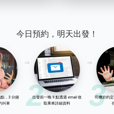
今日預約，明天出發！
2
3
點，3 分鐘
出發前一晚 9 點透過 email 收
司機於約定
約叫車
取乘車詳細資料