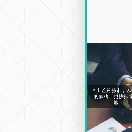
＃出差跨縣市，以
的價格，更快抵
地！