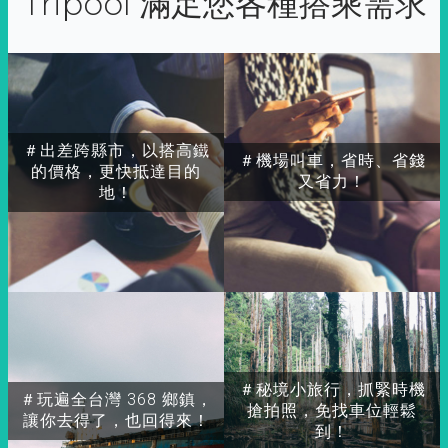
Tripool 滿足您各種搭乘需求
＃出差跨縣市，以搭高鐵
＃機場叫車，省時、省錢
的價格，更快抵達目的
又省力！
地！
＃秘境小旅行，抓緊時機
＃玩遍全台灣 368 鄉鎮，
搶拍照，免找車位輕鬆
讓你去得了，也回得來！
到！