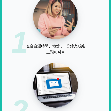
1
全台自選時間、地點，3 分鐘完成線
上預約叫車
2