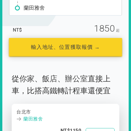
蘭田雅舍
1850
NT$
起
輸入地址、位置獲取報價 →
從
你家
、
飯店
、
辦公室
直接上
車，
比搭高鐵轉計程車還便宜
台北市
蘭田雅舍
NT$1150