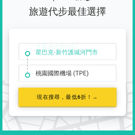
旅遊代步最佳選擇
大霸尖山登山口
桃園國際機場 (TPE)
現在搜尋，最低6折！→