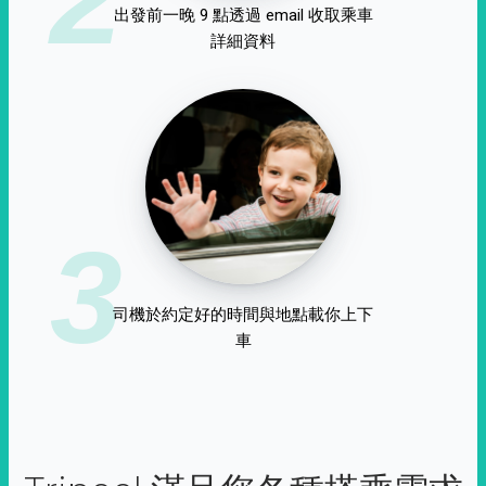
出發前一晚 9 點透過 email 收取乘車
詳細資料
3
司機於約定好的時間與地點載你上下
車