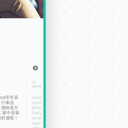
Joy Marsh
Benny Lau
1月12日
1 個月前
ool非常喜
Excellent service. We have
清境入住1晚, 由
、行車品
used Tripool to travel
清境, 都是乘坐由 Tri
、價格各方
between cities in Taiwan.
安排的車子, 接送都
，家中長輩
Every driver has been
去程司機早10分鐘到
很舒適呢！
excellent and arrives
程時遇上道路阻塞, 
exactly on time. As there is
鐘到達(可以接受),