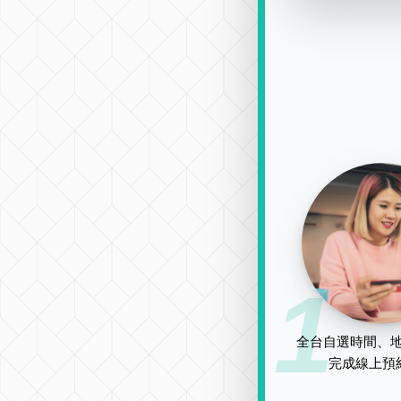
1
全台自選時間、地
完成線上預