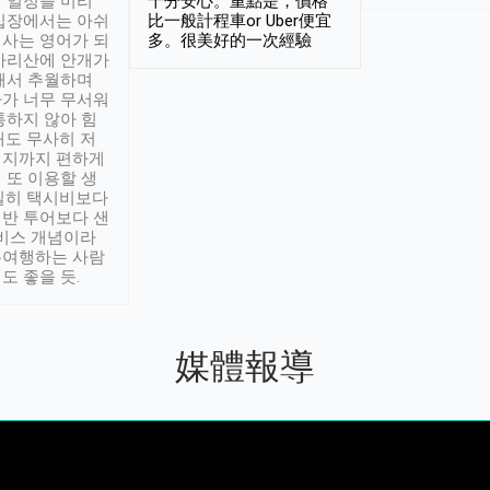
 일정을 미리
十分安心。重點是，價格
입장에서는 아쉬
比一般計程車or Uber便宜
사는 영어가 되
多。很美好的一次經驗
아리산에 안개가
해서 추월하며
가 너무 무서워
통하지 않아 힘
래도 무사히 저
적지까지 편하게
 또 이용할 생
실히 택시비보다
반 투어보다 샌
서비스 개념이라
유여행하는 사람
도 좋을 듯.
媒體報導