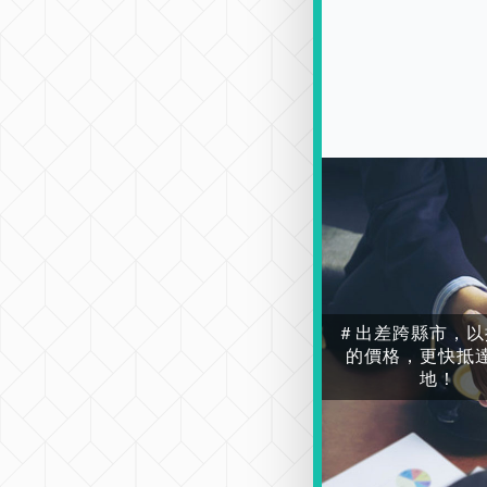
＃出差跨縣市，以
的價格，更快抵
地！