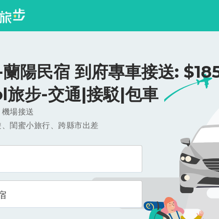
蘭陽民宿 到府專車接送: $185
ool旅步-交通|接駁|包車
，機場接送
遊、閨蜜小旅行、跨縣市出差
宿