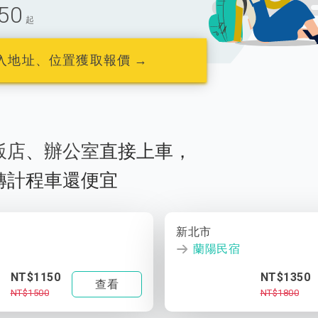
50
起
入地址、位置獲取報價 →
飯店
、
辦公室
直接上車，
轉計程車還便宜
新北市
蘭陽民宿
NT$1150
NT$1350
查看
NT$1500
NT$1800