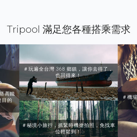
Tripool 滿足您各種搭乘需求
＃玩遍全台灣 368 鄉鎮，讓你去得了，
也回得來！
搭高鐵
＃機
達目的
＃秘境小旅行，抓緊時機搶拍照，免找車
位輕鬆到！