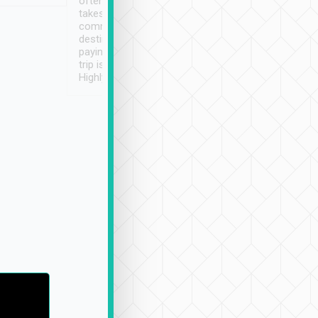
often limited English it
潔, 沒有煙味, 車
takes the difficulty out of
定
communicating the
destination details and
paying online prior to the
trip is very convenient.
Highly recommended