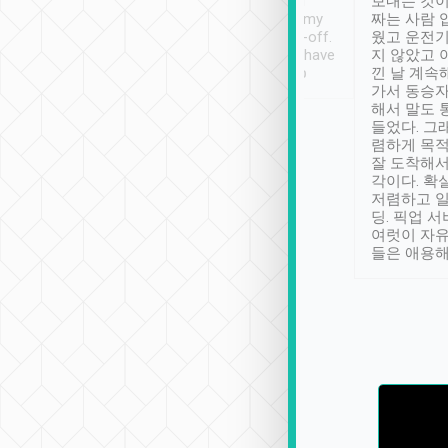
ther places of
booking to confirm if I
보내는 것이
t not known to
have safely arrived at my
짜는 사람 
 so definitely more
destination after drop-off.
웠고 운전기
se” feels). Really
Definitely something I have
지 않았고 
t. No delay in
not seen elsewhere 👍
낀 날 계속
and had a lovely
가서 동승자
up to lavender
해서 말도 
 Thank you tripool!
들었다. 그
렴하게 목
잘 도착해서
각이다. 확
저렴하고 일
딩. 픽업 
여럿이 자
들은 애용해