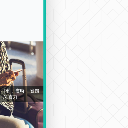
場叫車，省時、省錢
又省力！