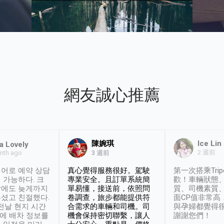
網友誠心推薦
陳婉琪
Ice Lin
a Lovely
2 週前
nth ago
3 週前
어로 예약 상담
真心覺得服務很好。駕駛
第一次搭乘Trip
 가능하다. 크
專業安全。且訂單系統簡
歡！車輛狀態
날에도 늦게까지
單易懂，接送前，依照問
質、司機素質
셨고 친절했다.
卷調查，旅步都能提供符
面CP值非常高
 전날 현지 시간
合需求的車輛和司機。司
與孕婦都覺得
시에 배차 정보를
機會保持密切聯繫，讓人
謝謝您們！