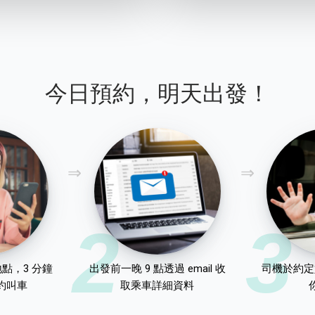
今日預約，明天出發！
2
3
點，3 分鐘
出發前一晚 9 點透過 email 收
司機於約定
約叫車
取乘車詳細資料