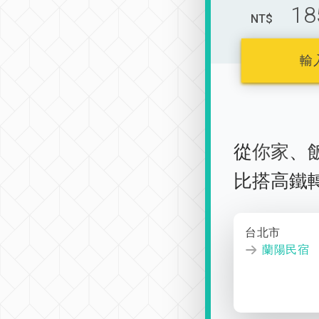
18
NT$
輸
從
你家
、
比搭高鐵
台北市
蘭陽民宿