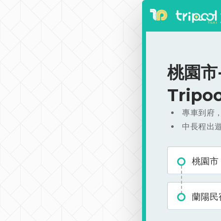
桃園市-
Trip
專車到府
中長程出
桃園市
蘭陽民