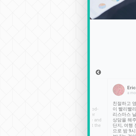
Sean Lee
Jack Ng
Eric
2018年12月30日
1個月前
a mo
ooking to Lavender
Tripool provides great
친절하고 영
- taichung.
service, vehicles in good-
이 빨리빨리
nous area with
condition and the driver
리스마스 
ny public transport.
service was awesome and
상담을 해주
er was so helpful
thoughtful. Driver went the
단지, 여행
ty ( telling us
extra mile on my last
으로 밤 9