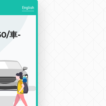
English
0/車-