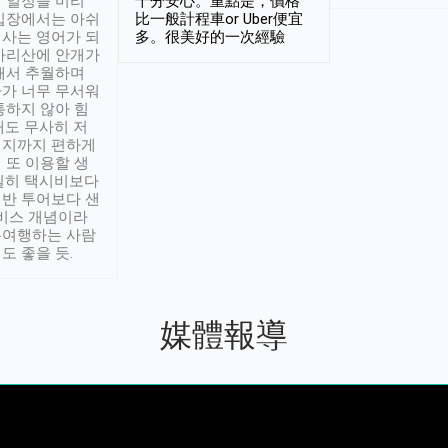
 일정을 미리
十分安心。重點是，價格
입장에서는 아쉬
比一般計程車or Uber便宜
사는 영어가 되
多。很美好的一次經驗
아리산에 안개가
해서 추월하며
가 너무 무서워
통하지 않아 힘
래도 무사히 저
적지까지 편하게
 또 이용할 생
실히 택시비보다
반 투어보다 샌
서비스 개념이라
유여행하는 사람
도 좋을 듯.
媒體報導