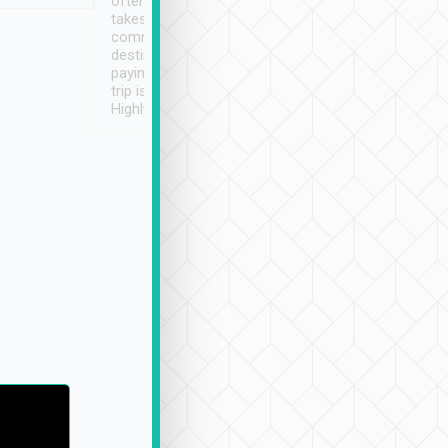
often limited English it
潔, 沒有煙味, 車
takes the difficulty out of
定
communicating the
destination details and
paying online prior to the
trip is very convenient.
Highly recommended