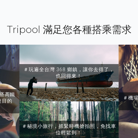
Tripool 滿足您各種搭乘需求
＃玩遍全台灣 368 鄉鎮，讓你去得了，
也回得來！
搭高鐵
＃機
達目的
＃秘境小旅行，抓緊時機搶拍照，免找車
位輕鬆到！