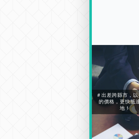
＃出差跨縣市，以
的價格，更快抵
地！