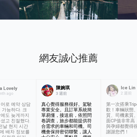
網友誠心推薦
陳婉琪
Ice Lin
a Lovely
2 週前
nth ago
3 週前
어로 예약 상담
真心覺得服務很好。駕駛
第一次搭乘Trip
 가능하다. 크
專業安全。且訂單系統簡
歡！車輛狀態
날에도 늦게까지
單易懂，接送前，依照問
質、司機素質
셨고 친절했다.
卷調查，旅步都能提供符
面CP值非常高
 전날 현지 시간
合需求的車輛和司機。司
與孕婦都覺得
시에 배차 정보를
機會保持密切聯繫，讓人
謝謝您們！