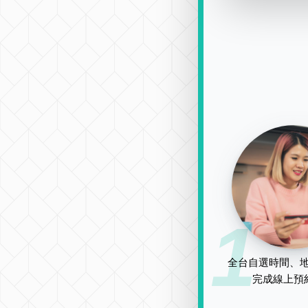
1
全台自選時間、地
完成線上預