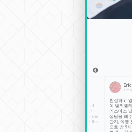
Sean Lee
Jack Ng
Eric
2018年12月30日
1個月前
a mo
ooking to Lavender
Tripool provides great
친절하고 영
- taichung.
service, vehicles in good-
이 빨리빨리
nous area with
condition and the driver
리스마스 
ny public transport.
service was awesome and
상담을 해주
er was so helpful
thoughtful. Driver went the
단지, 여행
ty ( telling us
extra mile on my last
으로 밤 9