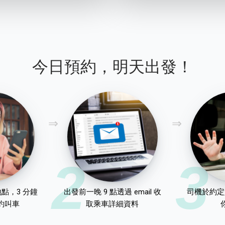
今日預約，明天出發！
2
3
點，3 分鐘
出發前一晚 9 點透過 email 收
司機於約定
約叫車
取乘車詳細資料