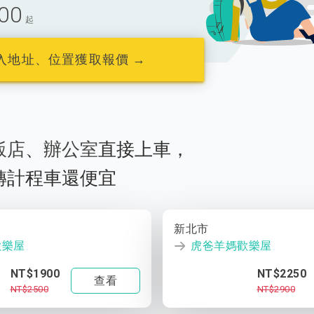
00
起
入地址、位置獲取報價 →
飯店
、
辦公室
直接上車，
轉計程車還便宜
新北市
歡樂屋
虎爸羊媽歡樂屋
NT$1900
NT$2250
查看
NT$2500
NT$2900