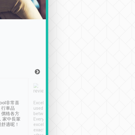
Joy Marsh
Benny Lau
1月12日
1 個月前
ool非常喜
Excellent service. We have
清境入住1晚, 由
、行車品
used Tripool to travel
清境, 都是乘坐由 Tri
、價格各方
between cities in Taiwan.
安排的車子, 接送都
，家中長輩
Every driver has been
去程司機早10分鐘到
很舒適呢！
excellent and arrives
程時遇上道路阻塞, 
exactly on time. As there is
鐘到達(可以接受),