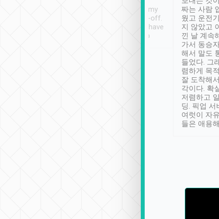
ther places of
booking to confirm if I
보내는 것이
t not known to
have safely arrived at my
짜는 사람 
 so definitely more
destination after drop-off.
웠고 운전기
se” feels). Really
Definitely something I have
지 않았고 
t. No delay in
not seen elsewhere 👍
낀 날 계속
and had a lovely
가서 동승자
up to lavender
해서 말도 
 Thank you tripool!
들었다. 그
렴하게 목
잘 도착해서
각이다. 확
저렴하고 일
딩. 픽업 
여럿이 자
들은 애용해