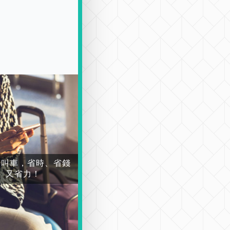
場叫車，省時、省錢
又省力！