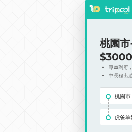
桃園市
$300
專車到府
中長程出
桃園市
虎爸羊