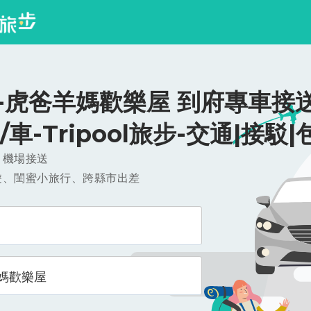
-虎爸羊媽歡樂屋 到府專車接送
0/車-Tripool旅步-交通|接駁|
，機場接送
遊、閨蜜小旅行、跨縣市出差
媽歡樂屋