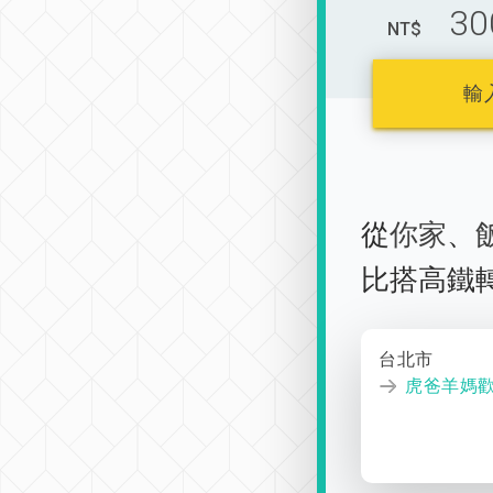
30
NT$
輸
從
你家
、
比搭高鐵
台北市
虎爸羊媽