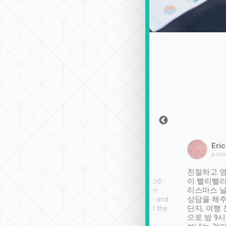
Sean Lee
Jack Ng
Eric
2018年12月30日
1個月前
a mo
ooking to Lavender
Tripool provides great
친절하고 영
- taichung.
service, vehicles in good-
이 빨리빨리
nous area with
condition and the driver
리스마스 
ny public transport.
service was awesome and
상담을 해주
er was so helpful
thoughtful. Driver went the
단지, 여행
ty ( telling us
extra mile on my last
으로 밤 9