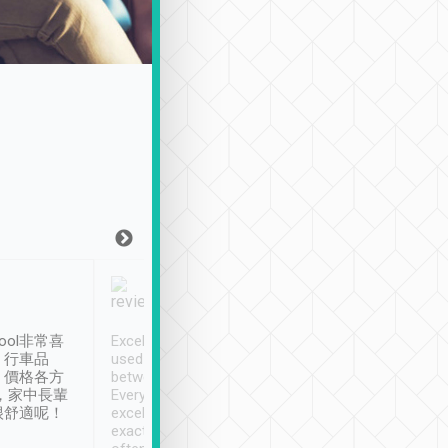
Joy Marsh
Benny Lau
1月12日
1 個月前
ool非常喜
Excellent service. We have
清境入住1晚, 由
、行車品
used Tripool to travel
清境, 都是乘坐由 Tri
、價格各方
between cities in Taiwan.
安排的車子, 接送都
，家中長輩
Every driver has been
去程司機早10分鐘到
很舒適呢！
excellent and arrives
程時遇上道路阻塞, 
exactly on time. As there is
鐘到達(可以接受),