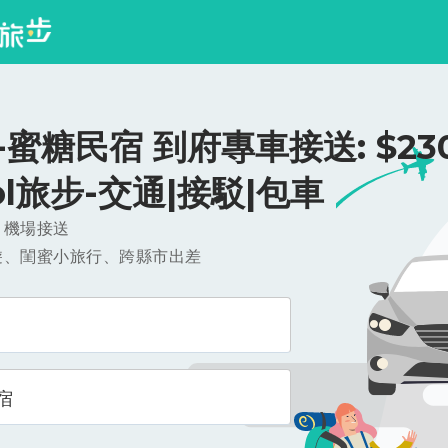
蜜糖民宿 到府專車接送: $230
ool旅步-交通|接駁|包車
，機場接送
遊、閨蜜小旅行、跨縣市出差
宿