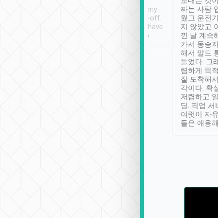
ther places of
booking to confirm if I
보내는 것이
t not known to
have safely arrived at my
짜는 사람 
 so definitely more
destination after drop-off.
웠고 운전기
se” feels). Really
Definitely something I have
지 않았고 
t. No delay in
not seen elsewhere 👍
낀 날 계속
and had a lovely
가서 동승자
up to lavender
해서 말도 
 Thank you tripool!
들었다. 그
렴하게 목
잘 도착해서
각이다. 확
저렴하고 일
딩. 픽업 
여럿이 자
들은 애용해