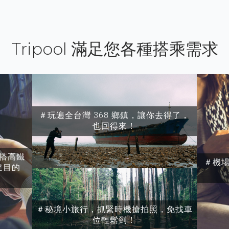
Tripool 滿足您各種搭乘需求
＃玩遍全台灣 368 鄉鎮，讓你去得了，
也回得來！
搭高鐵
＃機
達目的
＃秘境小旅行，抓緊時機搶拍照，免找車
位輕鬆到！