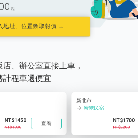
00
起
入地址、位置獲取報價 →
飯店
、
辦公室
直接上車，
轉計程車還便宜
新北市
蜜糖民宿
NT$1450
NT$1700
查看
NT$1900
NT$2200