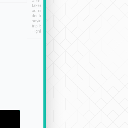
often limited English it
潔, 沒有煙味, 車
takes the difficulty out of
定
communicating the
destination details and
paying online prior to the
trip is very convenient.
Highly recommended