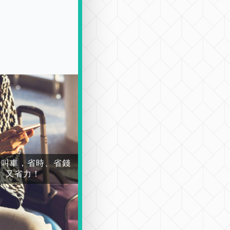
場叫車，省時、省錢
又省力！