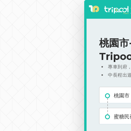
桃園市-
Trip
專車到府
中長程出
桃園市
蜜糖民