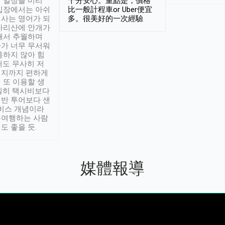
 일정을 미리
十分安心。重點是，價格
입장에서는 아쉬
比一般計程車or Uber便宜
사는 영어가 되
多。很美好的一次經驗
아리산에 안개가
해서 추월하며
가 너무 무서워
통하지 않아 힘
래도 무사히 저
적지까지 편하게
 또 이용할 생
실히 택시비보다
반 투어보다 샌
서비스 개념이라
유여행하는 사람
도 좋을 듯.
媒體報導