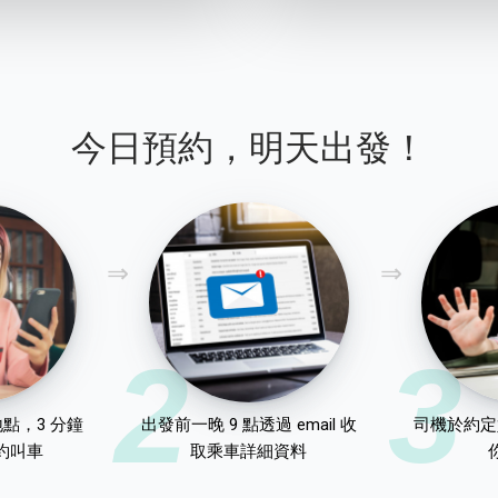
今日預約，明天出發！
2
3
點，3 分鐘
出發前一晚 9 點透過 email 收
司機於約定
約叫車
取乘車詳細資料