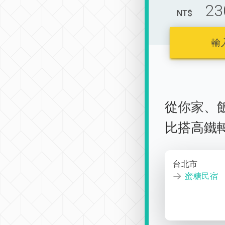
23
NT$
輸
從
你家
、
比搭高鐵
台北市
蜜糖民宿