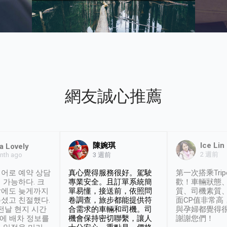
網友誠心推薦
陳婉琪
Ice Lin
a Lovely
2 週前
nth ago
3 週前
어로 예약 상담
真心覺得服務很好。駕駛
第一次搭乘Trip
 가능하다. 크
專業安全。且訂單系統簡
歡！車輛狀態
날에도 늦게까지
單易懂，接送前，依照問
質、司機素質
셨고 친절했다.
卷調查，旅步都能提供符
面CP值非常高
 전날 현지 시간
合需求的車輛和司機。司
與孕婦都覺得
시에 배차 정보를
機會保持密切聯繫，讓人
謝謝您們！