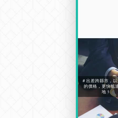
＃出差跨縣市，以
的價格，更快抵
地！