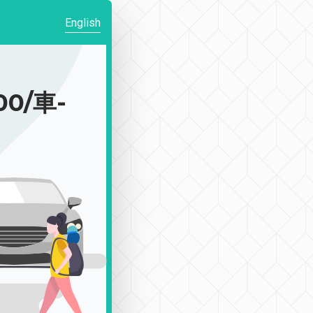
English
0/車-