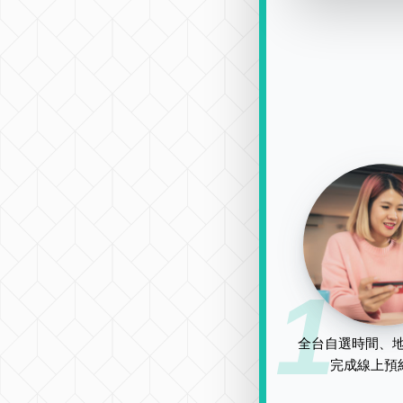
1
全台自選時間、地
完成線上預