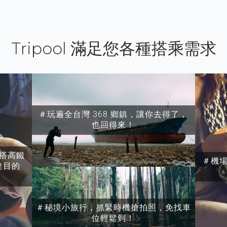
Tripool 滿足您各種搭乘需求
＃玩遍全台灣 368 鄉鎮，讓你去得了，
也回得來！
搭高鐵
＃機
達目的
＃秘境小旅行，抓緊時機搶拍照，免找車
位輕鬆到！