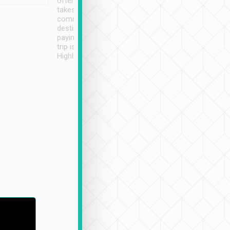
often limited English it
潔, 沒有煙味, 車
takes the difficulty out of
定
communicating the
destination details and
paying online prior to the
trip is very convenient.
Highly recommended