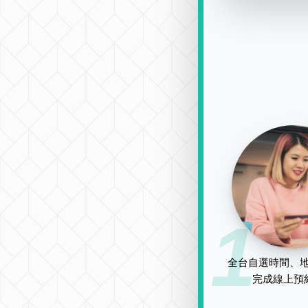
1
全台自選時間、地
完成線上預