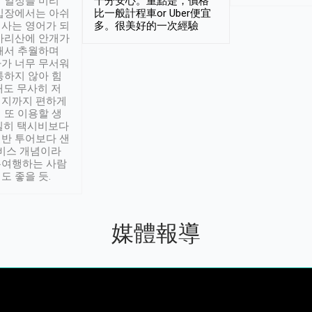
 일정을 미리
十分安心。重點是，價格
입장에서는 아쉬
比一般計程車or Uber便宜
사는 영어가 되
多。很美好的一次經驗
아리산에 안개가
해서 추월하며
가 너무 무서워
통하지 않아 힘
래도 무사히 저
적지까지 편하게
 또 이용할 생
실히 택시비보다
반 투어보다 샌
서비스 개념이라
유여행하는 사람
도 좋을 듯.
媒體報導