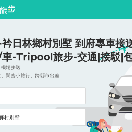
-衿日林鄉村別墅 到府專車接送
0/車-Tripool旅步-交通|接駁|
，機場接送
遊、閨蜜小旅行、跨縣市出差
鄉村別墅