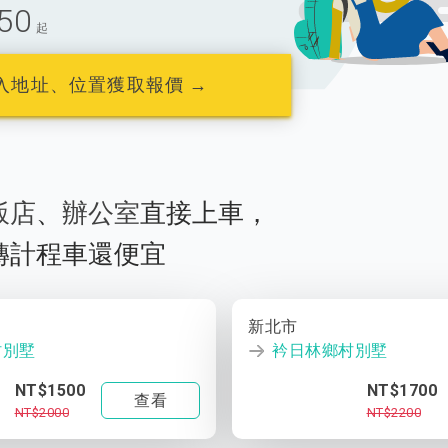
50
起
入地址、位置獲取報價 →
飯店
、
辦公室
直接上車，
轉計程車還便宜
新北市
村別墅
衿日林鄉村別墅
NT$1500
NT$1700
查看
NT$2000
NT$2200