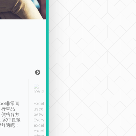
Joy Marsh
Benny Lau
1月12日
1 個月前
ool非常喜
Excellent service. We have
清境入住1晚, 由
、行車品
used Tripool to travel
清境, 都是乘坐由 Tri
、價格各方
between cities in Taiwan.
安排的車子, 接送都
，家中長輩
Every driver has been
去程司機早10分鐘到
很舒適呢！
excellent and arrives
程時遇上道路阻塞, 
exactly on time. As there is
鐘到達(可以接受),