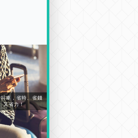
場叫車，省時、省錢
又省力！