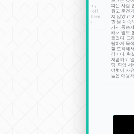
ther places of
booking to confirm if I
보내는 것이
t not known to
have safely arrived at my
짜는 사람 
 so definitely more
destination after drop-off.
웠고 운전기
se” feels). Really
Definitely something I have
지 않았고 
t. No delay in
not seen elsewhere 👍
낀 날 계속
and had a lovely
가서 동승자
up to lavender
해서 말도 
 Thank you tripool!
들었다. 그
렴하게 목
잘 도착해서
각이다. 확
저렴하고 일
딩. 픽업 
여럿이 자
들은 애용해