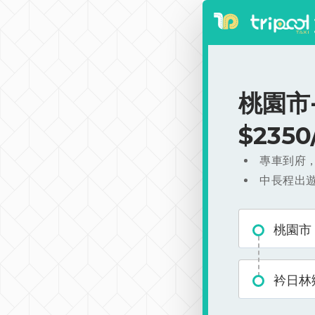
桃園市
$235
專車到府
中長程出
桃園市
衿日林