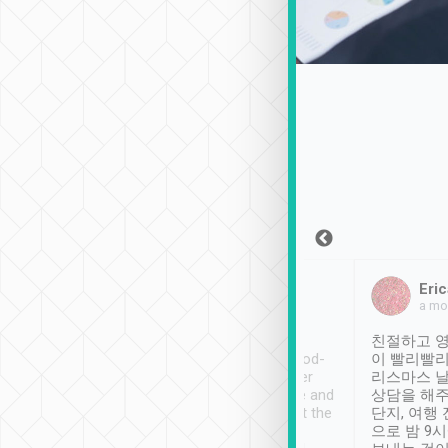
Sean Lee
Jack Ng
Eric
2018年12月30日
1個月前
a mo
ooking to Lavender
Tripool provides great
친절하고 영
- taichung.
service, vehicles in good-
이 빨리빨리
nous area with
condition and the driver
리스마스 
ny public transport.
service was awesome and
상담을 해주
er was so helpful
thoughtful. Driver went the
단지, 여행
ty ( telling us
extra mile on my last
으로 밤 9