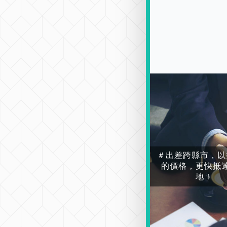
＃出差跨縣市，以
的價格，更快抵
地！