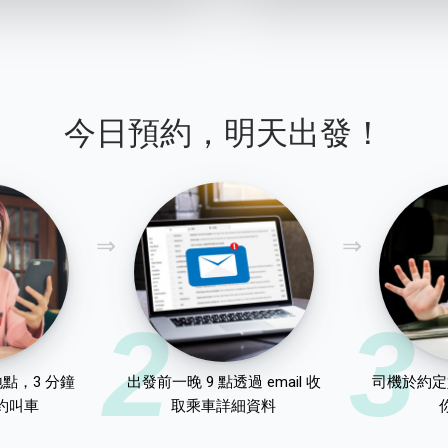
今日預約，明天出發！
2
3
點，3 分鐘
出發前一晚 9 點透過 email 收
司機於約定
約叫車
取乘車詳細資料