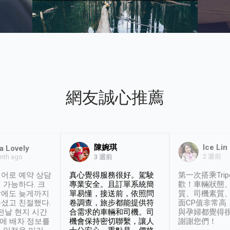
網友誠心推薦
陳婉琪
Ice Lin
a Lovely
2 週前
nth ago
3 週前
어로 예약 상담
真心覺得服務很好。駕駛
第一次搭乘Trip
 가능하다. 크
專業安全。且訂單系統簡
歡！車輛狀態
날에도 늦게까지
單易懂，接送前，依照問
質、司機素質
셨고 친절했다.
卷調查，旅步都能提供符
面CP值非常高
 전날 현지 시간
合需求的車輛和司機。司
與孕婦都覺得
시에 배차 정보를
機會保持密切聯繫，讓人
謝謝您們！