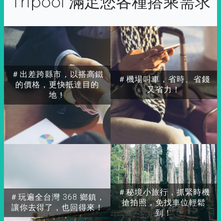
Tripool 滿足您各種搭乘需求
＃出差跨縣市，以搭高鐵
＃機場叫車，省時、省錢
的價格，更快抵達目的
又省力！
地！
＃秘境小旅行，抓緊時機
＃玩遍全台灣 368 鄉鎮，
搶拍照，免找車位輕鬆
讓你去得了，也回得來！
到！