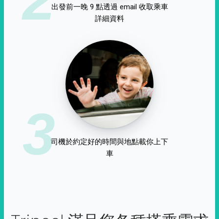
出發前一晚 9 點透過 email 收取乘車
詳細資料
3
司機於約定好的時間與地點載你上下
車