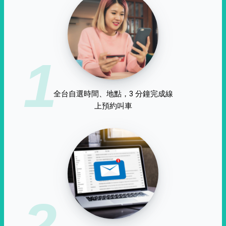
1
全台自選時間、地點，3 分鐘完成線
上預約叫車
2