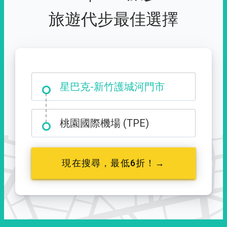
旅遊代步最佳選擇
大霸尖山登山口
星巴克-新竹護城河門市
桃園國際機場 (TPE)
現在搜尋，最低6折！→