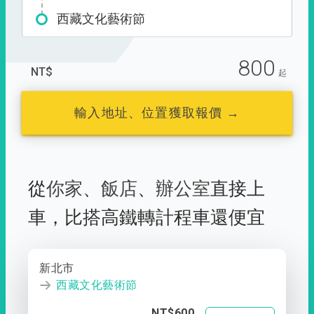
西藏文化藝術節
800
NT$
起
輸入地址、位置獲取報價 →
從
你家
、
飯店
、
辦公室
直接上
車，
比搭高鐵轉計程車還便宜
新北市
西藏文化藝術節
NT$600