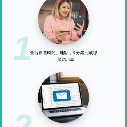
1
全台自選時間、地點，3 分鐘完成線
上預約叫車
2