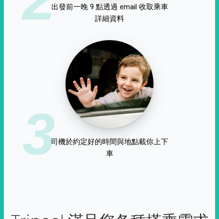
出發前一晚 9 點透過 email 收取乘車
詳細資料
3
司機於約定好的時間與地點載你上下
車