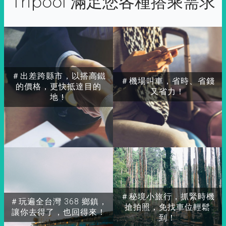
Tripool 滿足您各種搭乘需求
＃出差跨縣市，以搭高鐵
＃機場叫車，省時、省錢
的價格，更快抵達目的
又省力！
地！
＃秘境小旅行，抓緊時機
＃玩遍全台灣 368 鄉鎮，
搶拍照，免找車位輕鬆
讓你去得了，也回得來！
到！