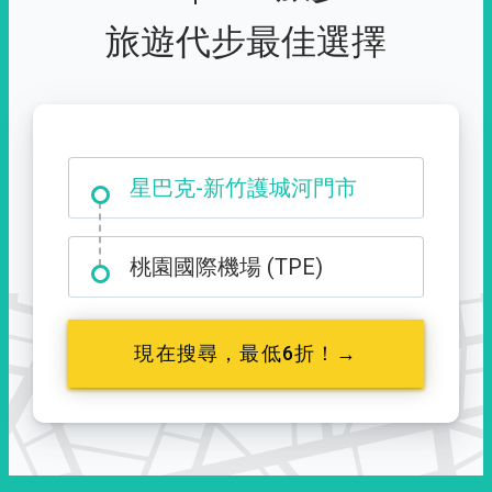
旅遊代步最佳選擇
大霸尖山登山口
星巴克-新竹護城河門市
桃園國際機場 (TPE)
現在搜尋，最低6折！→