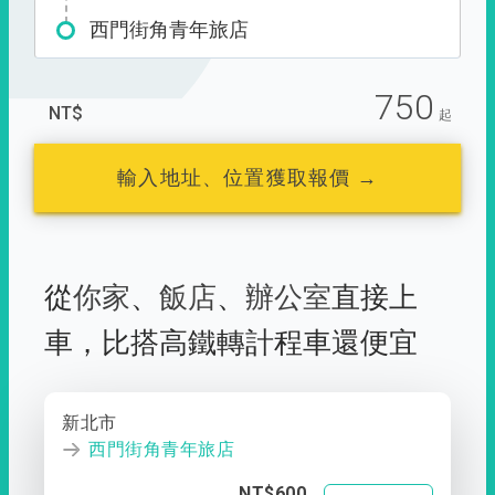
西門街角青年旅店
750
NT$
起
輸入地址、位置獲取報價 →
從
你家
、
飯店
、
辦公室
直接上
車，
比搭高鐵轉計程車還便宜
新北市
西門街角青年旅店
NT$600