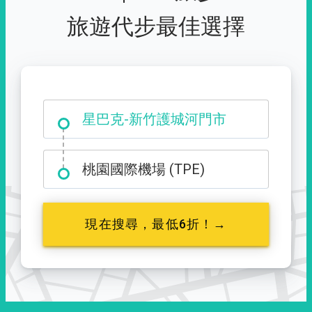
旅遊代步最佳選擇
大霸尖山登山口
桃園國際機場 (TPE)
現在搜尋，最低6折！→