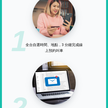
1
全台自選時間、地點，3 分鐘完成線
上預約叫車
2