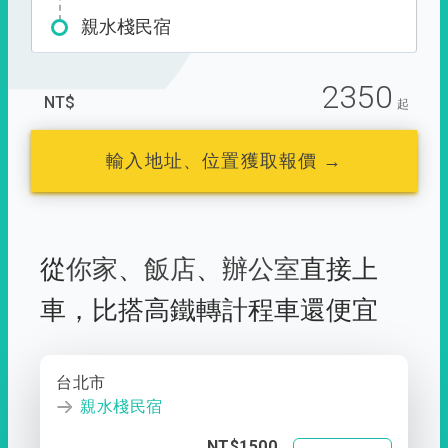
親水棧民宿
2350
NT$
起
輸入地址、位置獲取報價 →
從
你家
、
飯店
、
辦公室
直接上
車，
比搭高鐵轉計程車還便宜
台北市
親水棧民宿
NT$1500