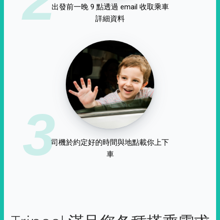
出發前一晚 9 點透過 email 收取乘車
詳細資料
3
司機於約定好的時間與地點載你上下
車