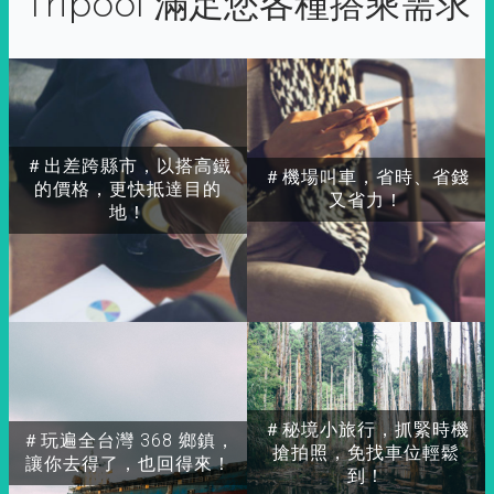
Tripool 滿足您各種搭乘需求
＃出差跨縣市，以搭高鐵
＃機場叫車，省時、省錢
的價格，更快抵達目的
又省力！
地！
＃秘境小旅行，抓緊時機
＃玩遍全台灣 368 鄉鎮，
搶拍照，免找車位輕鬆
讓你去得了，也回得來！
到！