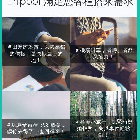
Tripool 滿足您各種搭乘需求
＃出差跨縣市，以搭高鐵
＃機場叫車，省時、省錢
的價格，更快抵達目的
又省力！
地！
＃秘境小旅行，抓緊時機
＃玩遍全台灣 368 鄉鎮，
搶拍照，免找車位輕鬆
讓你去得了，也回得來！
到！