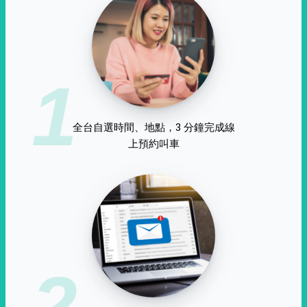
1
全台自選時間、地點，3 分鐘完成線
上預約叫車
2