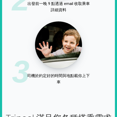
出發前一晚 9 點透過 email 收取乘車
詳細資料
3
司機於約定好的時間與地點載你上下
車