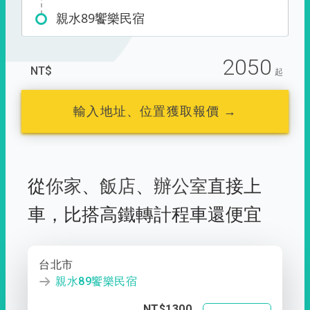
親水89饗樂民宿
2050
NT$
起
輸入地址、位置獲取報價 →
從
你家
、
飯店
、
辦公室
直接上
車，
比搭高鐵轉計程車還便宜
台北市
親水89饗樂民宿
NT$1300