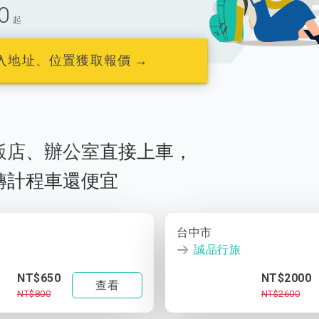
0
起
入地址、位置獲取報價 →
飯店
、
辦公室
直接上車，
轉計程車還便宜
台中市
誠品行旅
NT$650
NT$2000
查看
NT$800
NT$2600