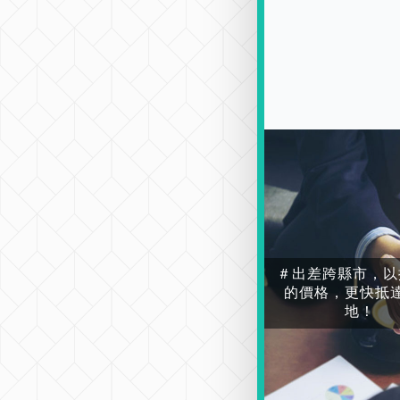
＃出差跨縣市，以
的價格，更快抵
地！