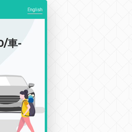
English
/車-