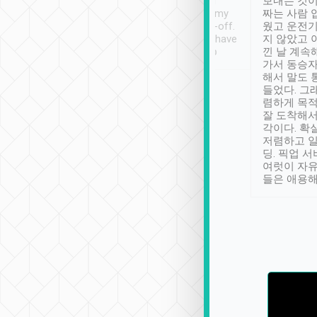
ther places of
booking to confirm if I
보내는 것이
t not known to
have safely arrived at my
짜는 사람 
 so definitely more
destination after drop-off.
웠고 운전기
se” feels). Really
Definitely something I have
지 않았고 
t. No delay in
not seen elsewhere 👍
낀 날 계속
and had a lovely
가서 동승자
up to lavender
해서 말도 
 Thank you tripool!
들었다. 그
렴하게 목
잘 도착해서
각이다. 확
저렴하고 일
딩. 픽업 
여럿이 자
들은 애용해