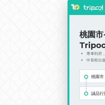
桃園市-
Trip
專車到府
中長程出
桃園市
誠品行