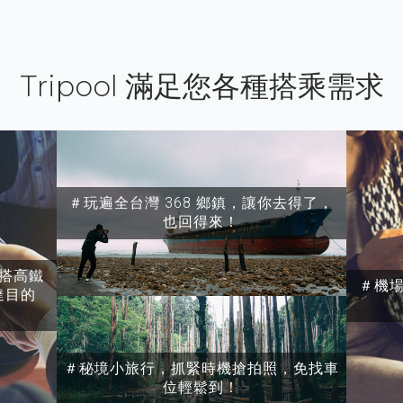
Tripool 滿足您各種搭乘需求
＃玩遍全台灣 368 鄉鎮，讓你去得了，
也回得來！
搭高鐵
＃機
達目的
＃秘境小旅行，抓緊時機搶拍照，免找車
位輕鬆到！