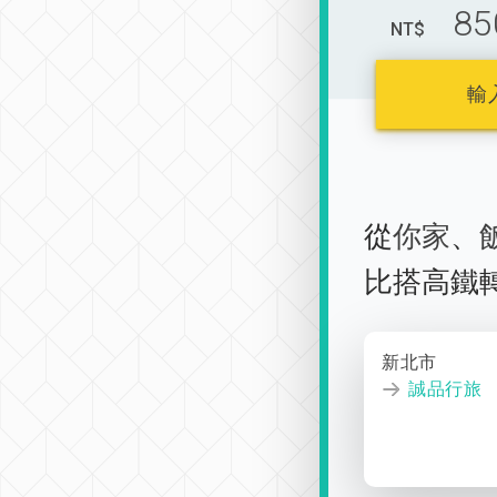
85
NT$
輸
從
你家
、
比搭高鐵
新北市
誠品行旅