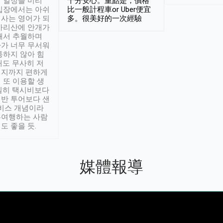
 일정을 미리
十分安心。重點是，價格
입장에서는 아쉬
比一般計程車or Uber便宜
사는 영어가 되
多。很美好的一次經驗
아리산에 안개가
해서 추월하며
가 너무 무서워
통하지 않아 힘
래도 무사히 저
적지까지 편하게
 또 이용할 생
실히 택시비보다
반 투어보다 샌
서비스 개념이라
유여행하는 사람
도 좋을 듯.
媒體報導