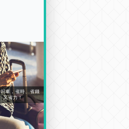
場叫車，省時、省錢
又省力！