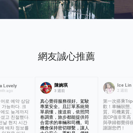
網友誠心推薦
陳婉琪
Ice Lin
a Lovely
2 週前
nth ago
3 週前
어로 예약 상담
真心覺得服務很好。駕駛
第一次搭乘Trip
 가능하다. 크
專業安全。且訂單系統簡
歡！車輛狀態
날에도 늦게까지
單易懂，接送前，依照問
質、司機素質
셨고 친절했다.
卷調查，旅步都能提供符
面CP值非常高
 전날 현지 시간
合需求的車輛和司機。司
與孕婦都覺得
시에 배차 정보를
機會保持密切聯繫，讓人
謝謝您們！