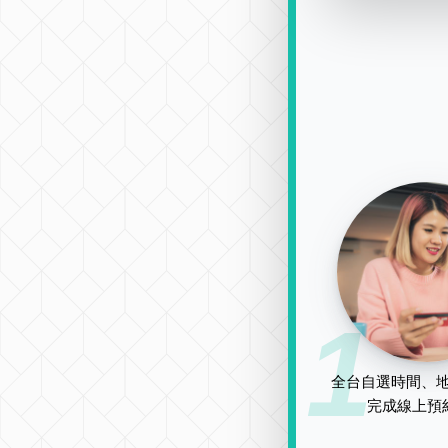
1
全台自選時間、地
完成線上預