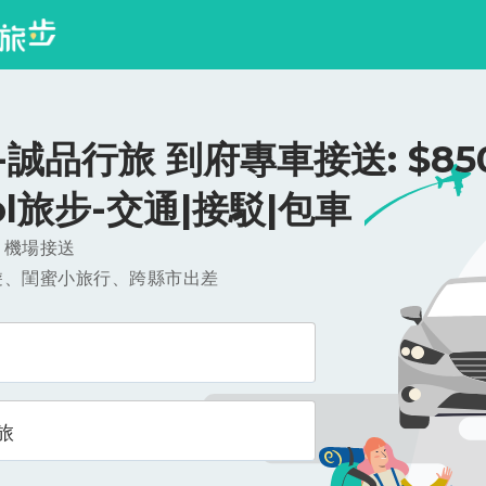
誠品行旅 到府專車接送: $850
ool旅步-交通|接駁|包車
，機場接送
遊、閨蜜小旅行、跨縣市出差
旅