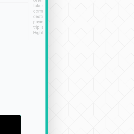
often limited English it
潔, 沒有煙味, 車
takes the difficulty out of
定
communicating the
destination details and
paying online prior to the
trip is very convenient.
Highly recommended