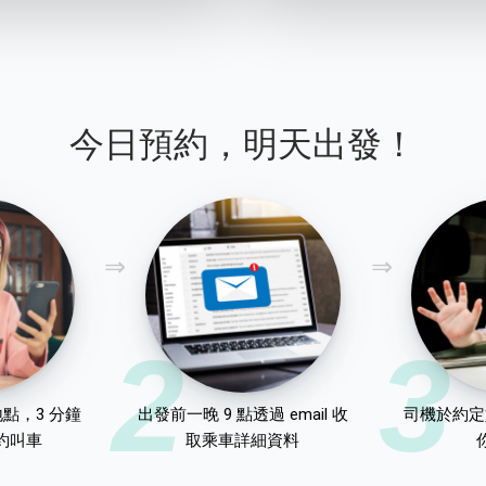
今日預約，明天出發！
2
3
點，3 分鐘
出發前一晚 9 點透過 email 收
司機於約定
約叫車
取乘車詳細資料