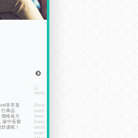
Joy Marsh
Benny Lau
1月12日
1 個月前
ool非常喜
Excellent service. We have
清境入住1晚, 由
、行車品
used Tripool to travel
清境, 都是乘坐由 Tri
、價格各方
between cities in Taiwan.
安排的車子, 接送都
，家中長輩
Every driver has been
去程司機早10分鐘到
很舒適呢！
excellent and arrives
程時遇上道路阻塞, 
exactly on time. As there is
鐘到達(可以接受),