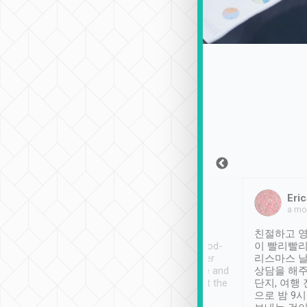
Sean Lee
Jack Ng
Eric
2018年12月30日
1個月前
a mo
ooking to Lavender
Tripool provides great
친절하고 영
- taichung.
service, vehicles in good-
이 빨리빨리
nous area with
condition and the driver
리스마스 
ny public transport.
service was awesome and
상담을 해주
er was so helpful
thoughtful. Driver went the
단지, 여행
ty ( telling us
extra mile on my last
으로 밤 9