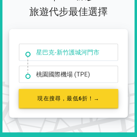
旅遊代步最佳選擇
大霸尖山登山口
星巴克-新竹護城河門市
桃園國際機場 (TPE)
現在搜尋，最低6折！→