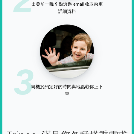
出發前一晚 9 點透過 email 收取乘車
詳細資料
3
司機於約定好的時間與地點載你上下
車