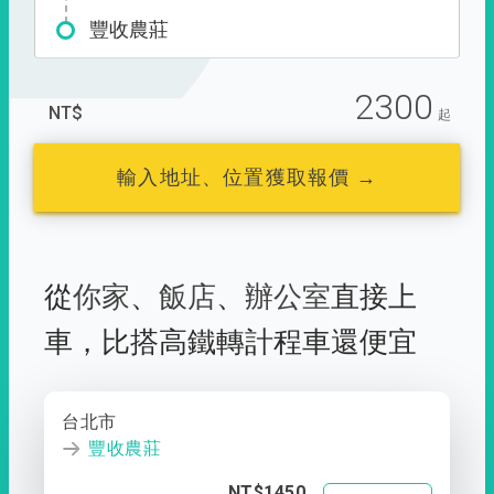
豐收農莊
2300
NT$
起
輸入地址、位置獲取報價 →
從
你家
、
飯店
、
辦公室
直接上
車，
比搭高鐵轉計程車還便宜
台北市
豐收農莊
NT$1450