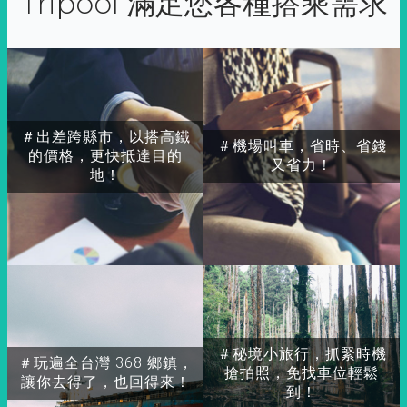
Tripool 滿足您各種搭乘需求
＃出差跨縣市，以搭高鐵
＃機場叫車，省時、省錢
的價格，更快抵達目的
又省力！
地！
＃秘境小旅行，抓緊時機
＃玩遍全台灣 368 鄉鎮，
搶拍照，免找車位輕鬆
讓你去得了，也回得來！
到！