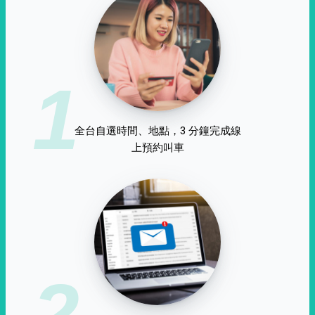
1
全台自選時間、地點，3 分鐘完成線
上預約叫車
2