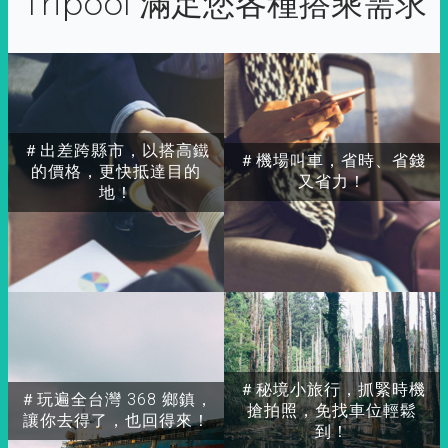
Tripool 滿足您各種搭乘需求
＃出差跨縣市，以搭高鐵
＃機場叫車，省時、省錢
的價格，更快抵達目的
又省力！
地！
＃秘境小旅行，抓緊時機
＃玩遍全台灣 368 鄉鎮，
搶拍照，免找車位輕鬆
讓你去得了，也回得來！
到！