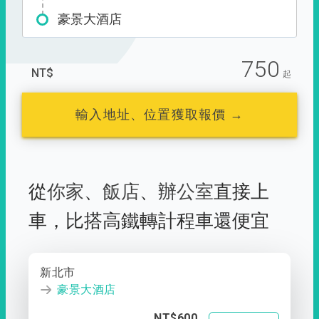
豪景大酒店
750
NT$
起
輸入地址、位置獲取報價 →
從
你家
、
飯店
、
辦公室
直接上
車，
比搭高鐵轉計程車還便宜
新北市
豪景大酒店
NT$600