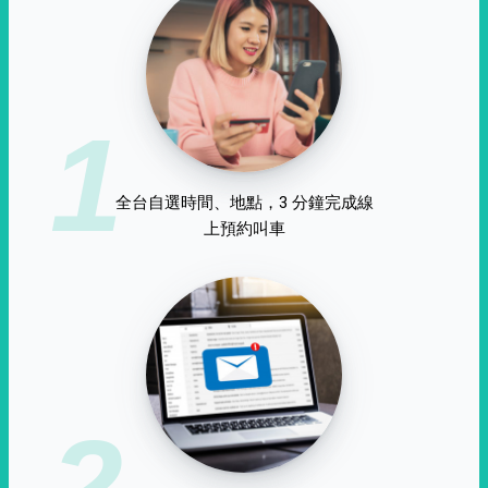
1
全台自選時間、地點，3 分鐘完成線
上預約叫車
2