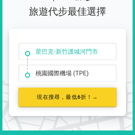
旅遊代步最佳選擇
大霸尖山登山口
桃園國際機場 (TPE)
現在搜尋，最低6折！→