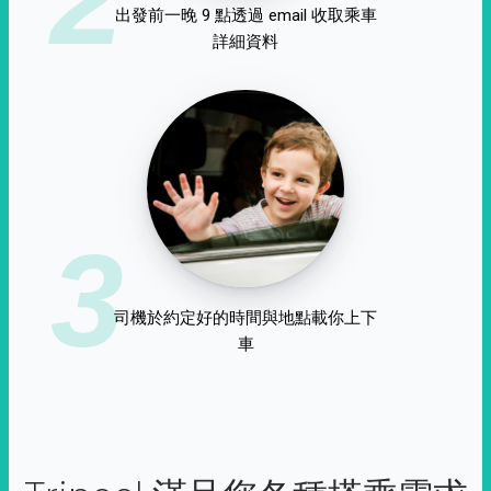
出發前一晚 9 點透過 email 收取乘車
詳細資料
3
司機於約定好的時間與地點載你上下
車