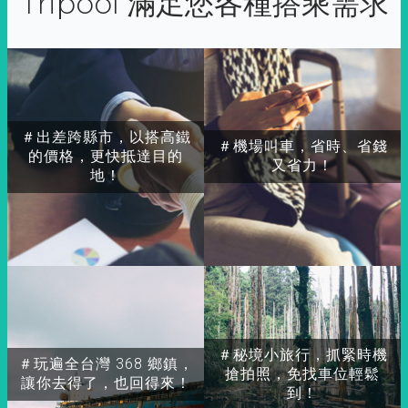
Tripool 滿足您各種搭乘需求
＃出差跨縣市，以搭高鐵
＃機場叫車，省時、省錢
的價格，更快抵達目的
又省力！
地！
＃秘境小旅行，抓緊時機
＃玩遍全台灣 368 鄉鎮，
搶拍照，免找車位輕鬆
讓你去得了，也回得來！
到！