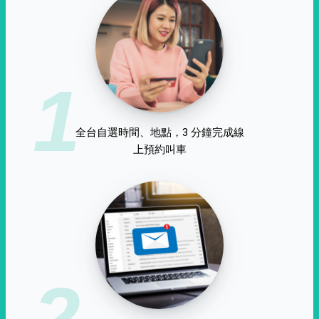
1
全台自選時間、地點，3 分鐘完成線
上預約叫車
2