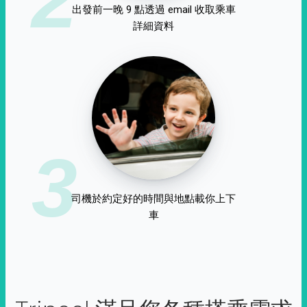
出發前一晚 9 點透過 email 收取乘車
詳細資料
3
司機於約定好的時間與地點載你上下
車