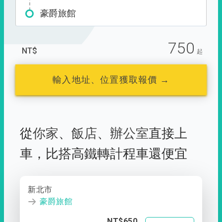
豪爵旅館
750
NT$
起
輸入地址、位置獲取報價 →
從
你家
、
飯店
、
辦公室
直接上
車，
比搭高鐵轉計程車還便宜
新北市
豪爵旅館
NT$650