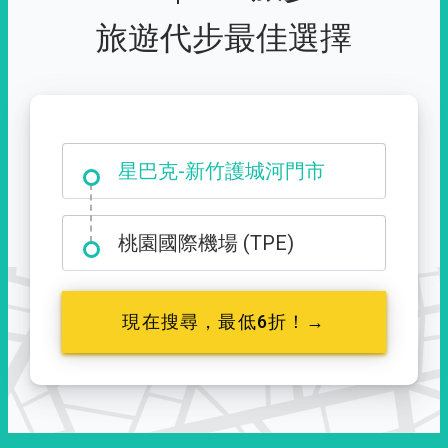
旅遊代步最佳選擇
大霸尖山登山口
星巴克-新竹護城河門市
桃園國際機場 (TPE)
現在搜尋，最低6折！→