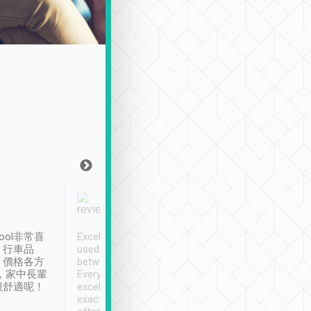
Joy Marsh
Benny Lau
1月12日
1 個月前
ool非常喜
Excellent service. We have
清境入住1晚, 由
、行車品
used Tripool to travel
清境, 都是乘坐由 Tri
、價格各方
between cities in Taiwan.
安排的車子, 接送都
，家中長輩
Every driver has been
去程司機早10分鐘到
很舒適呢！
excellent and arrives
程時遇上道路阻塞, 
exactly on time. As there is
鐘到達(可以接受),