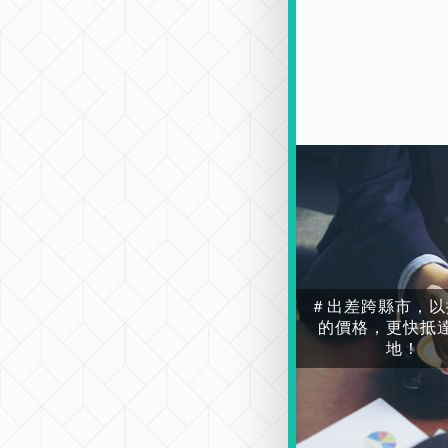
＃出差跨縣市，以
的價格，更快抵
地！