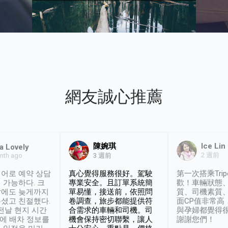
網友誠心推薦
陳婉琪
Ice Lin
a Lovely
2 週前
nth ago
3 週前
어로 예약 상담
真心覺得服務很好。駕駛
第一次搭乘Trip
 가능하다. 크
專業安全。且訂單系統簡
歡！車輛狀態
날에도 늦게까지
單易懂，接送前，依照問
質、司機素質
셨고 친절했다.
卷調查，旅步都能提供符
面CP值非常高
 전날 현지 시간
合需求的車輛和司機。司
與孕婦都覺得
시에 배차 정보를
機會保持密切聯繫，讓人
謝謝您們！