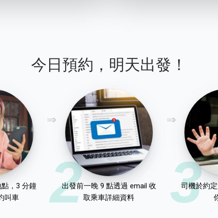
今日預約，明天出發！
2
3
點，3 分鐘
出發前一晚 9 點透過 email 收
司機於約定
約叫車
取乘車詳細資料