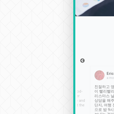
Sean Lee
Jack Ng
Eric
2018年12月30日
1個月前
a mo
ooking to Lavender
Tripool provides great
친절하고 영
- taichung.
service, vehicles in good-
이 빨리빨리
nous area with
condition and the driver
리스마스 
ny public transport.
service was awesome and
상담을 해주
er was so helpful
thoughtful. Driver went the
단지, 여행
ty ( telling us
extra mile on my last
으로 밤 9