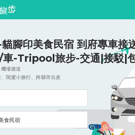
-貓腳印美食民宿 到府專車接送
0/車-Tripool旅步-交通|接駁|
，機場接送
遊、閨蜜小旅行、跨縣市出差
美食民宿