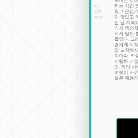
ther places of
booking to confirm if I
보내는 것이
t not known to
have safely arrived at my
짜는 사람 
 so definitely more
destination after drop-off.
웠고 운전기
se” feels). Really
Definitely something I have
지 않았고 
t. No delay in
not seen elsewhere 👍
낀 날 계속
and had a lovely
가서 동승자
up to lavender
해서 말도 
 Thank you tripool!
들었다. 그
렴하게 목
잘 도착해서
각이다. 확
저렴하고 일
딩. 픽업 
여럿이 자
들은 애용해