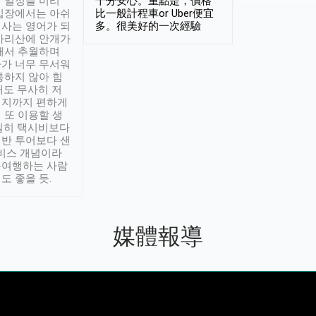
 일정을 미리
十分安心。重點是，價格
입장에서는 아쉬
比一般計程車or Uber便宜
사는 영어가 되
多。很美好的一次經驗
아리산에 안개가
해서 추월하며
가 너무 무서워
통하지 않아 힘
래도 무사히 저
적지까지 편하게
 또 이용할 생
실히 택시비보다
반 투어보다 샌
서비스 개념이라
유여행하는 사람
도 좋을 듯.
媒體報導