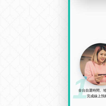
1
全台自選時間、地
完成線上預