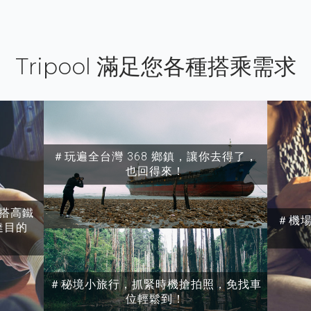
Tripool 滿足您各種搭乘需求
＃玩遍全台灣 368 鄉鎮，讓你去得了，
也回得來！
搭高鐵
＃機
達目的
＃秘境小旅行，抓緊時機搶拍照，免找車
位輕鬆到！