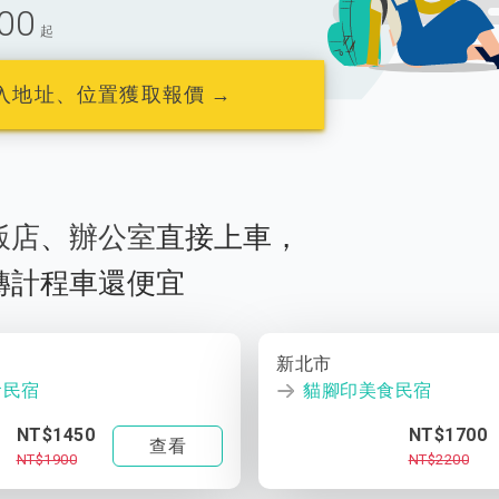
00
起
入地址、位置獲取報價 →
飯店
、
辦公室
直接上車，
轉計程車還便宜
新北市
食民宿
貓腳印美食民宿
NT$1450
NT$1700
查看
NT$1900
NT$2200