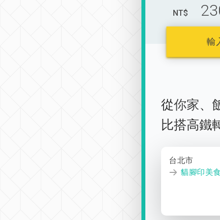
23
NT$
輸
從
你家
、
比搭高鐵
台北市
貓腳印美