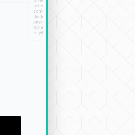
often limited English it
潔, 沒有煙味, 車
takes the difficulty out of
定
communicating the
destination details and
paying online prior to the
trip is very convenient.
Highly recommended