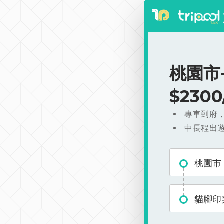
桃園市
$230
專車到府
中長程出
桃園市
貓腳印