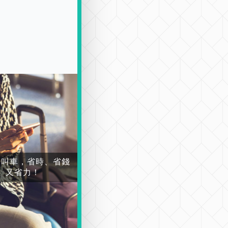
場叫車，省時、省錢
又省力！