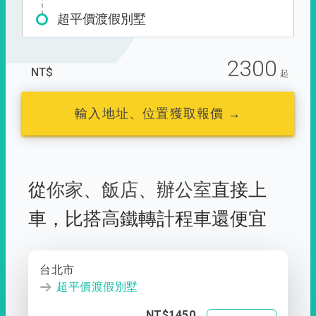
超平價渡假別墅
2300
NT$
起
輸入地址、位置獲取報價 →
從
你家
、
飯店
、
辦公室
直接上
車，
比搭高鐵轉計程車還便宜
台北市
超平價渡假別墅
NT$1450