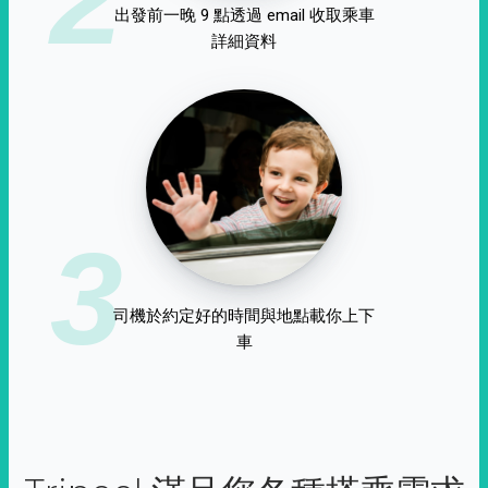
出發前一晚 9 點透過 email 收取乘車
詳細資料
3
司機於約定好的時間與地點載你上下
車