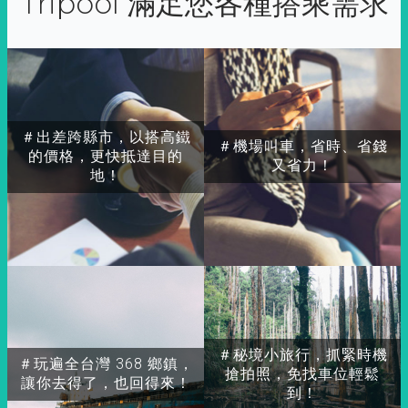
Tripool 滿足您各種搭乘需求
＃出差跨縣市，以搭高鐵
＃機場叫車，省時、省錢
的價格，更快抵達目的
又省力！
地！
＃秘境小旅行，抓緊時機
＃玩遍全台灣 368 鄉鎮，
搶拍照，免找車位輕鬆
讓你去得了，也回得來！
到！