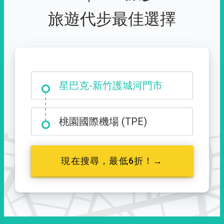
旅遊代步最佳選擇
大霸尖山登山口
星巴克-新竹護城河門市
桃園國際機場 (TPE)
現在搜尋，最低6折！→