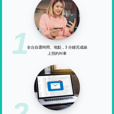
1
全台自選時間、地點，3 分鐘完成線
上預約叫車
2