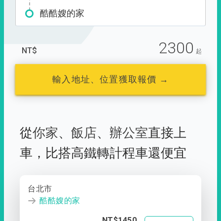
酷酷嫂的家
2300
NT$
起
輸入地址、位置獲取報價 →
從
你家
、
飯店
、
辦公室
直接上
車，
比搭高鐵轉計程車還便宜
台北市
酷酷嫂的家
NT$1450