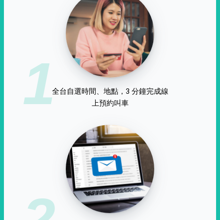
1
全台自選時間、地點，3 分鐘完成線
上預約叫車
2