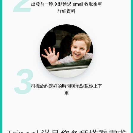
出發前一晚 9 點透過 email 收取乘車
詳細資料
3
司機於約定好的時間與地點載你上下
車