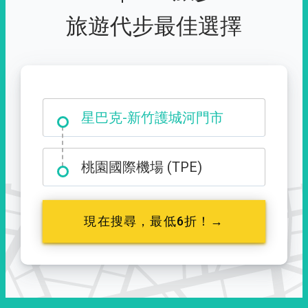
旅遊代步最佳選擇
大霸尖山登山口
星巴克-新竹護城河門市
桃園國際機場 (TPE)
現在搜尋，最低6折！→