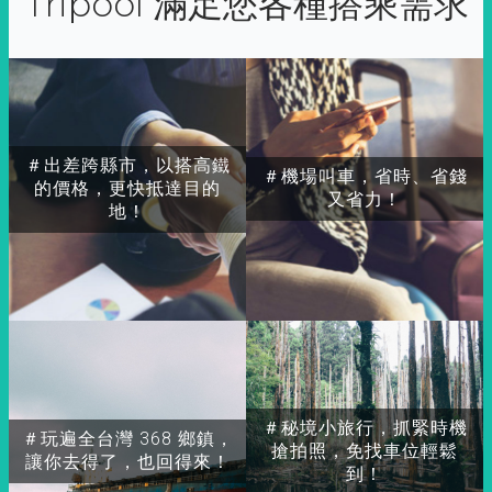
Tripool 滿足您各種搭乘需求
＃出差跨縣市，以搭高鐵
＃機場叫車，省時、省錢
的價格，更快抵達目的
又省力！
地！
＃秘境小旅行，抓緊時機
＃玩遍全台灣 368 鄉鎮，
搶拍照，免找車位輕鬆
讓你去得了，也回得來！
到！