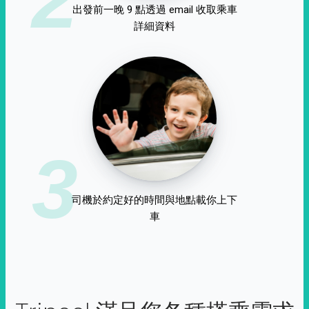
出發前一晚 9 點透過 email 收取乘車
詳細資料
3
司機於約定好的時間與地點載你上下
車