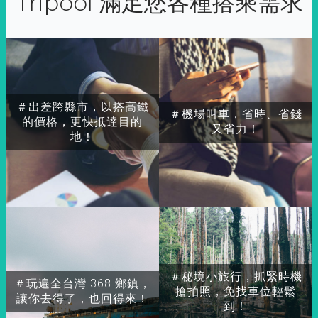
Tripool 滿足您各種搭乘需求
＃出差跨縣市，以搭高鐵
＃機場叫車，省時、省錢
的價格，更快抵達目的
又省力！
地！
＃秘境小旅行，抓緊時機
＃玩遍全台灣 368 鄉鎮，
搶拍照，免找車位輕鬆
讓你去得了，也回得來！
到！