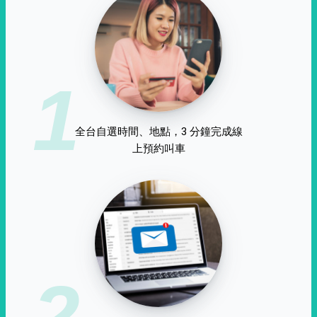
1
全台自選時間、地點，3 分鐘完成線
上預約叫車
2