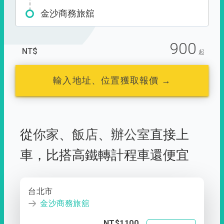
金沙商務旅舘
900
NT$
起
輸入地址、位置獲取報價 →
從
你家
、
飯店
、
辦公室
直接上
車，
比搭高鐵轉計程車還便宜
台北市
金沙商務旅舘
NT$1100