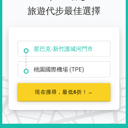
旅遊代步最佳選擇
大霸尖山登山口
星巴克-新竹護城河門市
桃園國際機場 (TPE)
現在搜尋，最低6折！→