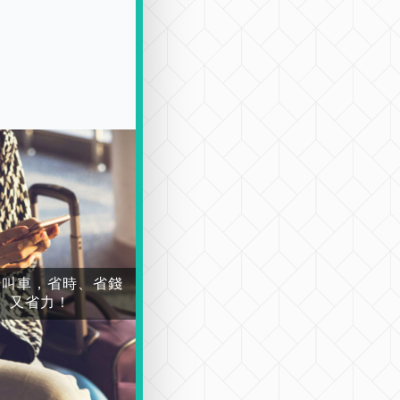
場叫車，省時、省錢
又省力！