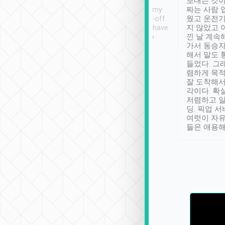
ther places of
booking to confirm if I
보내는 것이
t not known to
have safely arrived at my
짜는 사람 
 so definitely more
destination after drop-off.
웠고 운전기
se” feels). Really
Definitely something I have
지 않았고 
t. No delay in
not seen elsewhere 👍
낀 날 계속
and had a lovely
가서 동승자
up to lavender
해서 말도 
 Thank you tripool!
들었다. 그
렴하게 목
잘 도착해서
각이다. 확
저렴하고 일
딩. 픽업 
여럿이 자
들은 애용해