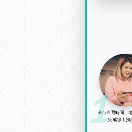
1
全台自選時間、地
完成線上預