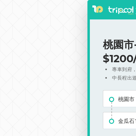
桃園市
$120
專車到府
中長程出
桃園市
金瓜石