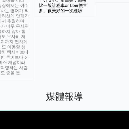
 일정을 미리
十分安心。重點是，價格
입장에서는 아쉬
比一般計程車or Uber便宜
사는 영어가 되
多。很美好的一次經驗
아리산에 안개가
해서 추월하며
가 너무 무서워
통하지 않아 힘
래도 무사히 저
적지까지 편하게
 또 이용할 생
실히 택시비보다
반 투어보다 샌
서비스 개념이라
유여행하는 사람
도 좋을 듯.
媒體報導