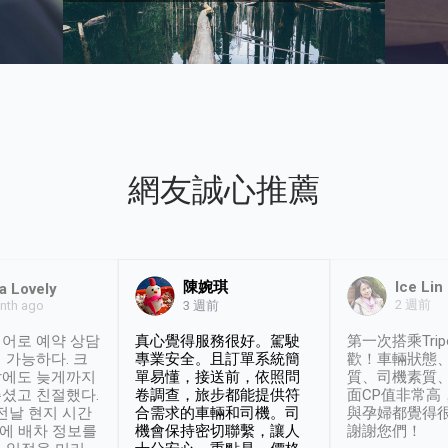
網友誠心推薦
陳婉琪
Ice Lin
a Lovely
2 週前
nth ago
3 週前
어로 예약 상담
真心覺得服務很好。駕駛
第一次搭乘Trip
 가능하다. 크
專業安全。且訂單系統簡
歡！車輛狀態
날에도 늦게까지
單易懂，接送前，依照問
質、司機素質
셨고 친절했다.
卷調查，旅步都能提供符
面CP值非常高
 전날 현지 시간
合需求的車輛和司機。司
與孕婦都覺得
시에 배차 정보를
機會保持密切聯繫，讓人
謝謝您們！