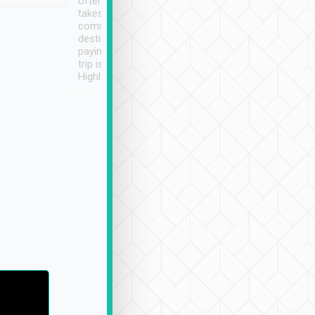
often limited English it
潔, 沒有煙味, 車
takes the difficulty out of
定
communicating the
destination details and
paying online prior to the
trip is very convenient.
Highly recommended