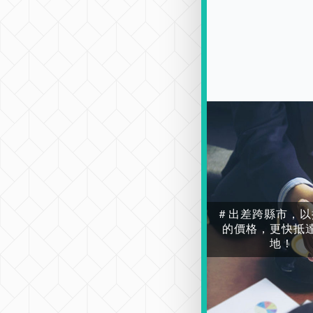
＃出差跨縣市，以
的價格，更快抵
地！