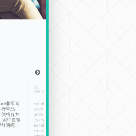
Joy Marsh
Benny Lau
1月12日
1 個月前
ool非常喜
Excellent service. We have
清境入住1晚, 由
、行車品
used Tripool to travel
清境, 都是乘坐由 Tri
、價格各方
between cities in Taiwan.
安排的車子, 接送都
，家中長輩
Every driver has been
去程司機早10分鐘到
很舒適呢！
excellent and arrives
程時遇上道路阻塞, 
exactly on time. As there is
鐘到達(可以接受),