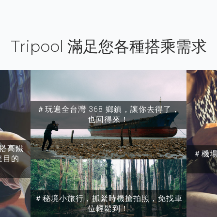
Tripool 滿足您各種搭乘需求
＃玩遍全台灣 368 鄉鎮，讓你去得了，
也回得來！
搭高鐵
＃機
達目的
＃秘境小旅行，抓緊時機搶拍照，免找車
位輕鬆到！