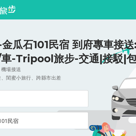
-金瓜石101民宿 到府專車接送
0/車-Tripool旅步-交通|接駁|
，機場接送
遊、閨蜜小旅行、跨縣市出差
101民宿