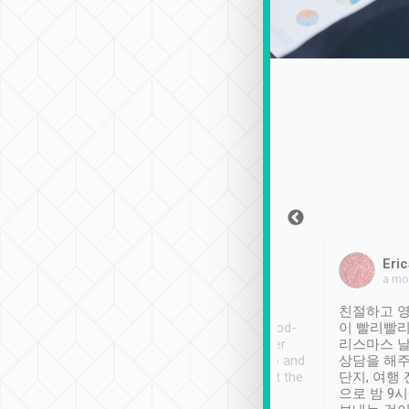
Sean Lee
Jack Ng
Eric
2018年12月30日
1個月前
a mo
ooking to Lavender
Tripool provides great
친절하고 영
- taichung.
service, vehicles in good-
이 빨리빨리
nous area with
condition and the driver
리스마스 
ny public transport.
service was awesome and
상담을 해주
er was so helpful
thoughtful. Driver went the
단지, 여행
ty ( telling us
extra mile on my last
으로 밤 9