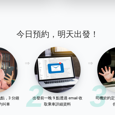
今日預約，明天出發！
2
3
點，3 分鐘
出發前一晚 9 點透過 email 收
司機於約定
約叫車
取乘車詳細資料