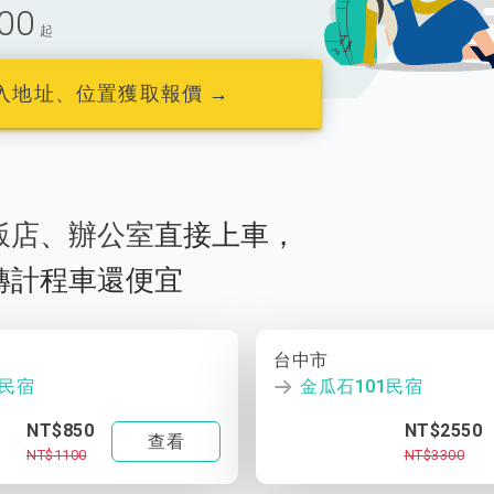
00
起
入地址、位置獲取報價 →
飯店
、
辦公室
直接上車，
轉計程車還便宜
台中市
1民宿
金瓜石101民宿
NT$850
NT$2550
查看
NT$1100
NT$3300