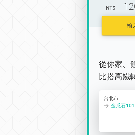
12
NT$
輸
從
你家
、
比搭高鐵
台北市
金瓜石10