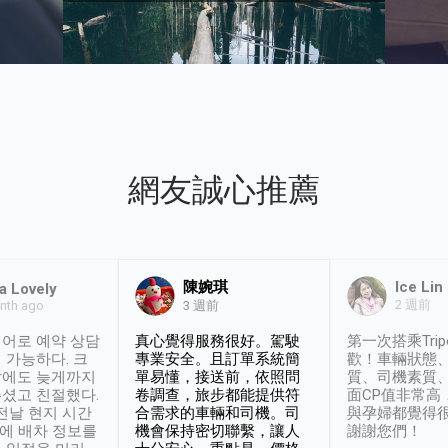
網友誠心推薦
陳婉琪
Ice Lin
a Lovely
2 週前
nth ago
3 週前
어로 예약 상담
真心覺得服務很好。駕駛
第一次搭乘Trip
 가능하다. 크
專業安全。且訂單系統簡
歡！車輛狀態
날에도 늦게까지
單易懂，接送前，依照問
質、司機素質
셨고 친절했다.
卷調查，旅步都能提供符
面CP值非常高
 전날 현지 시간
合需求的車輛和司機。司
與孕婦都覺得
시에 배차 정보를
機會保持密切聯繫，讓人
謝謝您們！