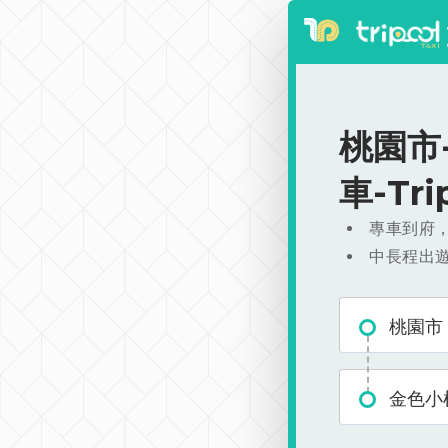
桃園市-
車-Tr
專車到府
中長程出
桃園市
金色小