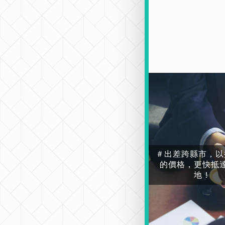
＃出差跨縣市，以
的價格，更快抵
地！