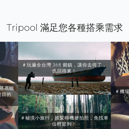
Tripool 滿足您各種搭乘需求
＃玩遍全台灣 368 鄉鎮，讓你去得了，
也回得來！
搭高鐵
＃機
達目的
＃秘境小旅行，抓緊時機搶拍照，免找車
位輕鬆到！