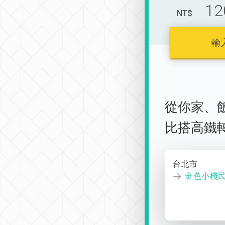
12
NT$
輸
從
你家
、
比搭高鐵
台北市
金色小棧