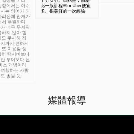
 일정을 미리
十分安心。重點是，價格
입장에서는 아쉬
比一般計程車or Uber便宜
사는 영어가 되
多。很美好的一次經驗
아리산에 안개가
해서 추월하며
가 너무 무서워
통하지 않아 힘
래도 무사히 저
적지까지 편하게
 또 이용할 생
실히 택시비보다
반 투어보다 샌
서비스 개념이라
유여행하는 사람
도 좋을 듯.
媒體報導