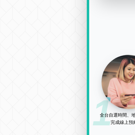
1
全台自選時間、地
完成線上預