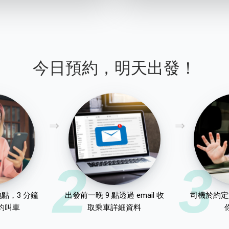
今日預約，明天出發！
2
3
點，3 分鐘
出發前一晚 9 點透過 email 收
司機於約定
約叫車
取乘車詳細資料