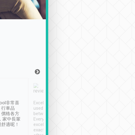
Joy Marsh
Benny Lau
1月12日
1 個月前
ool非常喜
Excellent service. We have
清境入住1晚, 由
、行車品
used Tripool to travel
清境, 都是乘坐由 Tri
、價格各方
between cities in Taiwan.
安排的車子, 接送都
，家中長輩
Every driver has been
去程司機早10分鐘到
很舒適呢！
excellent and arrives
程時遇上道路阻塞, 
exactly on time. As there is
鐘到達(可以接受),