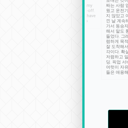
ther places of
booking to confirm if I
보내는 것이
t not known to
have safely arrived at my
짜는 사람 
 so definitely more
destination after drop-off.
웠고 운전기
se” feels). Really
Definitely something I have
지 않았고 
t. No delay in
not seen elsewhere 👍
낀 날 계속
and had a lovely
가서 동승자
up to lavender
해서 말도 
 Thank you tripool!
들었다. 그
렴하게 목
잘 도착해서
각이다. 확
저렴하고 일
딩. 픽업 
여럿이 자
들은 애용해