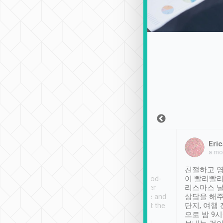
Sean Lee
Jack Ng
Eric
2018年12月30日
1個月前
a mo
ooking to Lavender
Tripool provides great
친절하고 영
- taichung.
service, vehicles in good-
이 빨리빨리
nous area with
condition and the driver
리스마스 
ny public transport.
service was awesome and
상담을 해주
er was so helpful
thoughtful. Driver went the
단지, 여행
ty ( telling us
extra mile on my last
으로 밤 9