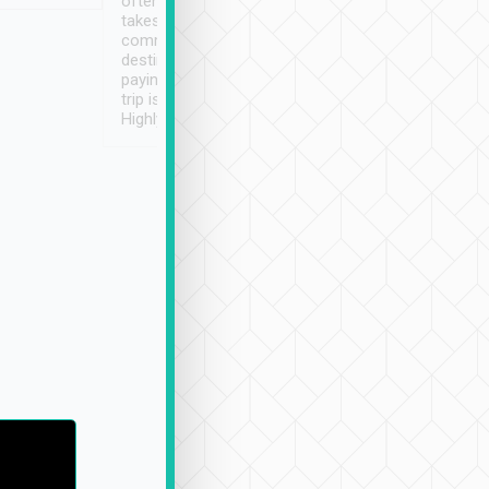
often limited English it
潔, 沒有煙味, 車
takes the difficulty out of
定
communicating the
destination details and
paying online prior to the
trip is very convenient.
Highly recommended