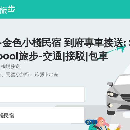
金色小棧民宿 到府專車接送: $
ipool旅步-交通|接駁|包車
，機場接送
遊、閨蜜小旅行、跨縣市出差
棧民宿