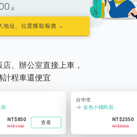
00
起
入地址、位置獲取報價 →
飯店
、
辦公室
直接上車，
轉計程車還便宜
台中市
民宿
金色小棧民宿
NT$850
NT$2550
查看
NT$1100
NT$3300