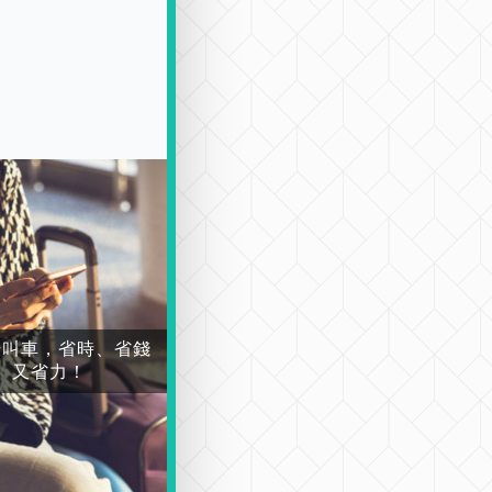
場叫車，省時、省錢
又省力！