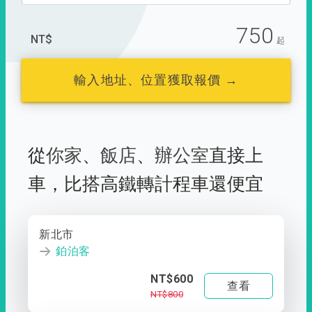
750
NT$
起
輸入地址、位置獲取報價 →
從
你家
、
飯店
、
辦公室
直接上
車，
比搭高鐵轉計程車還便宜
新北市
鉑泊客
NT$600
查看
NT$800