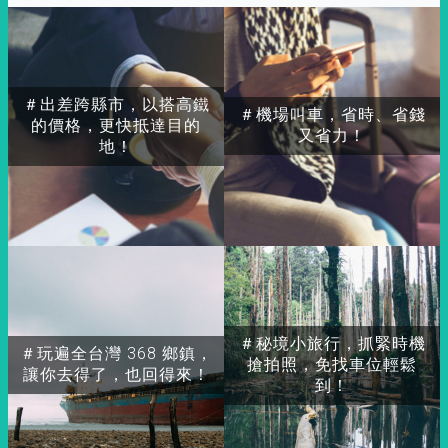
＃出差跨縣市，以搭高鐵
＃機場叫車，省時、省錢
的價格，更快抵達目的
又省力！
地！
＃秘境小旅行，抓緊時機
＃玩遍全台灣 368 鄉鎮，
搶拍照，免找車位輕鬆
讓你去得了，也回得來！
到！