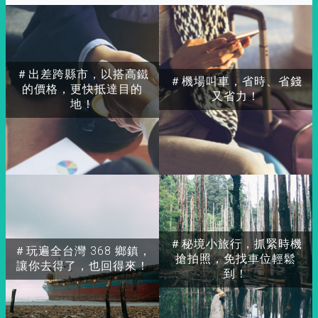
＃出差跨縣市，以搭高鐵
＃機場叫車，省時、省錢
的價格，更快抵達目的
又省力！
地！
＃秘境小旅行，抓緊時機
＃玩遍全台灣 368 鄉鎮，
搶拍照，免找車位輕鬆
讓你去得了，也回得來！
到！