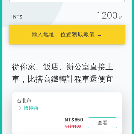
1200
NT$
起
輸入地址、位置獲取報價 →
從
你家
、
飯店
、
辦公室
直接上
車，
比搭高鐵轉計程車還便宜
台北市
陰陽海
NT$850
查看
NT$1100