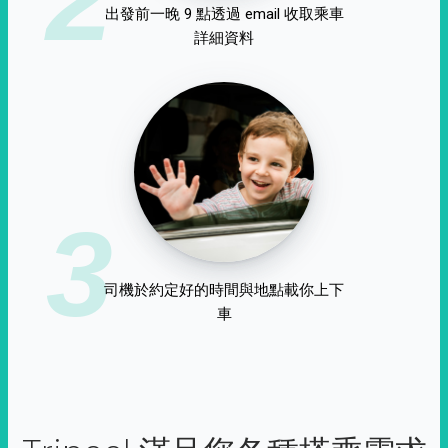
出發前一晚 9 點透過 email 收取乘車
詳細資料
3
司機於約定好的時間與地點載你上下
車