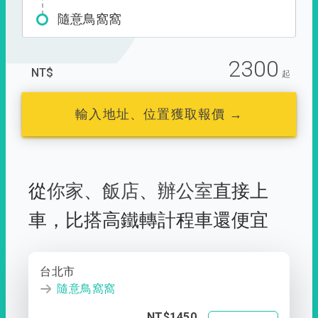
隨意鳥窩窩
2300
NT$
起
輸入地址、位置獲取報價 →
從
你家
、
飯店
、
辦公室
直接上
車，
比搭高鐵轉計程車還便宜
台北市
隨意鳥窩窩
NT$1450