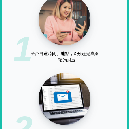
1
全台自選時間、地點，3 分鐘完成線
上預約叫車
2