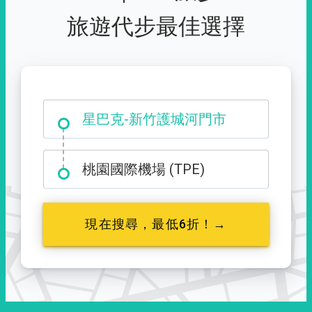
旅遊代步最佳選擇
大霸尖山登山口
星巴克-新竹護城河門市
桃園國際機場 (TPE)
現在搜尋，最低6折！→