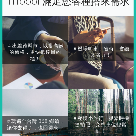
Tripool 滿足您各種搭乘需求
＃出差跨縣市，以搭高鐵
＃機場叫車，省時、省錢
的價格，更快抵達目的
又省力！
地！
＃秘境小旅行，抓緊時機
＃玩遍全台灣 368 鄉鎮，
搶拍照，免找車位輕鬆
讓你去得了，也回得來！
到！