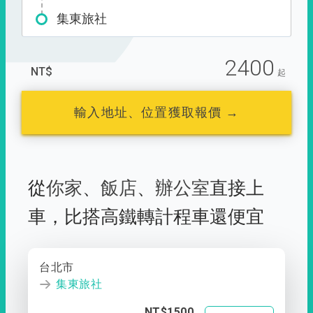
集東旅社
2400
NT$
起
輸入地址、位置獲取報價 →
從
你家
、
飯店
、
辦公室
直接上
車，
比搭高鐵轉計程車還便宜
台北市
集東旅社
NT$1500