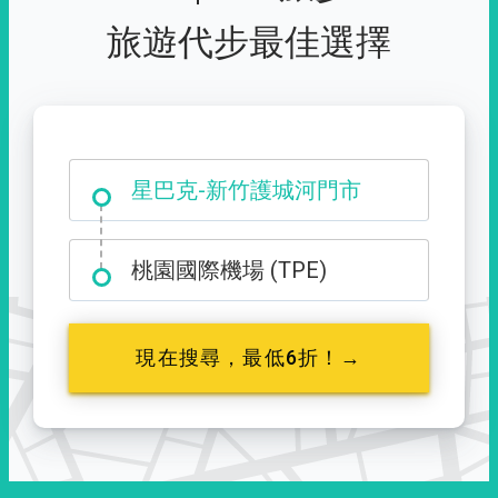
旅遊代步最佳選擇
大霸尖山登山口
星巴克-新竹護城河門市
桃園國際機場 (TPE)
現在搜尋，最低6折！→