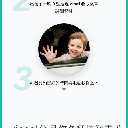
出發前一晚 9 點透過 email 收取乘車
詳細資料
3
司機於約定好的時間與地點載你上下
車