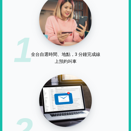
1
全台自選時間、地點，3 分鐘完成線
上預約叫車
2