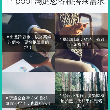
Tripool 滿足您各種搭乘需求
＃出差跨縣市，以搭高鐵
＃機場叫車，省時、省錢
的價格，更快抵達目的
又省力！
地！
＃秘境小旅行，抓緊時機
＃玩遍全台灣 368 鄉鎮，
搶拍照，免找車位輕鬆
讓你去得了，也回得來！
到！