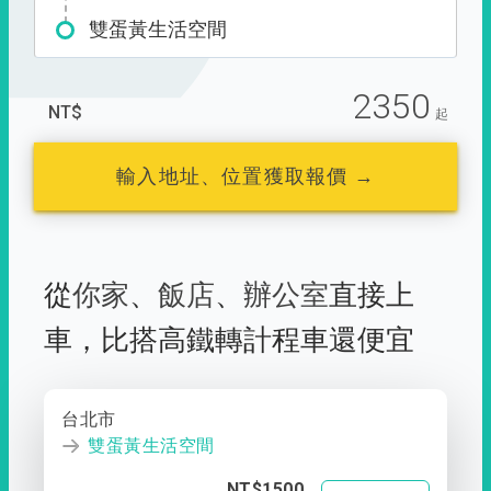
雙蛋黃生活空間
2350
NT$
起
輸入地址、位置獲取報價 →
從
你家
、
飯店
、
辦公室
直接上
車，
比搭高鐵轉計程車還便宜
台北市
雙蛋黃生活空間
NT$1500