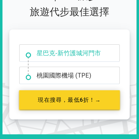
旅遊代步最佳選擇
大霸尖山登山口
星巴克-新竹護城河門市
桃園國際機場 (TPE)
現在搜尋，最低6折！→