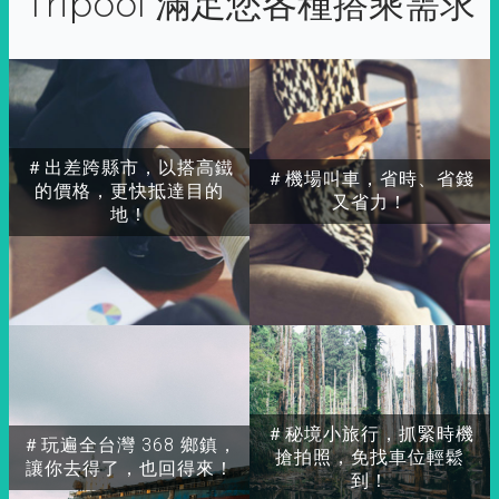
Tripool 滿足您各種搭乘需求
＃出差跨縣市，以搭高鐵
＃機場叫車，省時、省錢
的價格，更快抵達目的
又省力！
地！
＃秘境小旅行，抓緊時機
＃玩遍全台灣 368 鄉鎮，
搶拍照，免找車位輕鬆
讓你去得了，也回得來！
到！