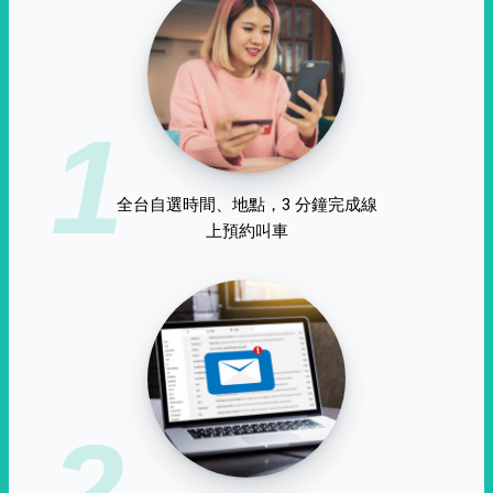
1
全台自選時間、地點，3 分鐘完成線
上預約叫車
2