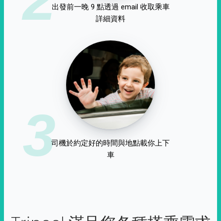
出發前一晚 9 點透過 email 收取乘車
詳細資料
3
司機於約定好的時間與地點載你上下
車