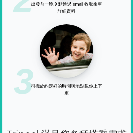
出發前一晚 9 點透過 email 收取乘車
詳細資料
3
司機於約定好的時間與地點載你上下
車