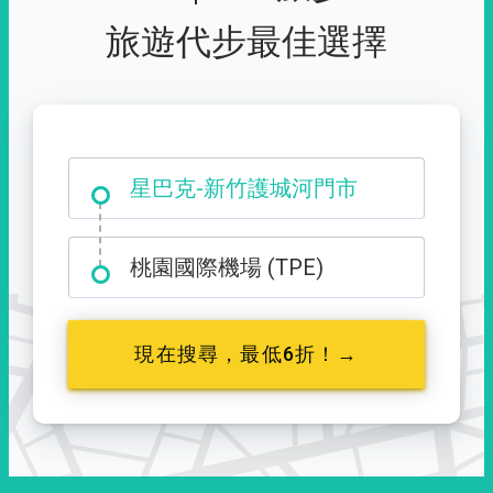
旅遊代步最佳選擇
大霸尖山登山口
星巴克-新竹護城河門市
桃園國際機場 (TPE)
現在搜尋，最低6折！→