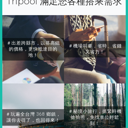
Tripool 滿足您各種搭乘需求
＃出差跨縣市，以搭高鐵
＃機場叫車，省時、省錢
的價格，更快抵達目的
又省力！
地！
＃秘境小旅行，抓緊時機
＃玩遍全台灣 368 鄉鎮，
搶拍照，免找車位輕鬆
讓你去得了，也回得來！
到！