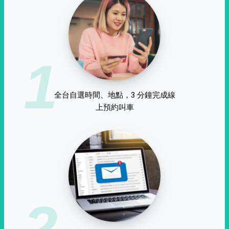
1
全台自選時間、地點，3 分鐘完成線
上預約叫車
2