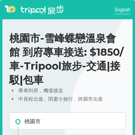
English
桃園市-雪峰蝶戀溫泉會
館 到府專車接送: $1850/
車-Tripool旅步-交通|接
駁|包車
專車到府，機場接送
中長程出遊、閨蜜小旅行、跨縣市出差
桃園市