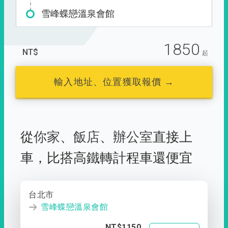
雪峰蝶戀溫泉會館
1850
NT$
起
輸入地址、位置獲取報價 →
從
你家
、
飯店
、
辦公室
直接上
車，
比搭高鐵轉計程車還便宜
台北市
雪峰蝶戀溫泉會館
NT$1150