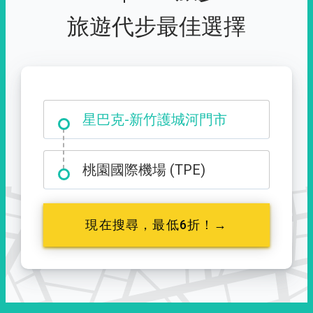
旅遊代步最佳選擇
大霸尖山登山口
星巴克-新竹護城河門市
桃園國際機場 (TPE)
現在搜尋，最低6折！→