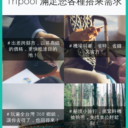
Tripool 滿足您各種搭乘需求
＃出差跨縣市，以搭高鐵
＃機場叫車，省時、省錢
的價格，更快抵達目的
又省力！
地！
＃秘境小旅行，抓緊時機
＃玩遍全台灣 368 鄉鎮，
搶拍照，免找車位輕鬆
讓你去得了，也回得來！
到！