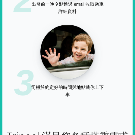
出發前一晚 9 點透過 email 收取乘車
詳細資料
3
司機於約定好的時間與地點載你上下
車