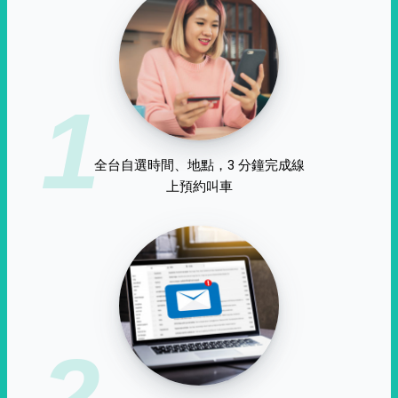
1
全台自選時間、地點，3 分鐘完成線
上預約叫車
2