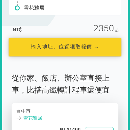
雪花雅居
2350
NT$
起
輸入地址、位置獲取報價 →
從
你家
、
飯店
、
辦公室
直接上
車，
比搭高鐵轉計程車還便宜
台中市
雪花雅居
NT$1400