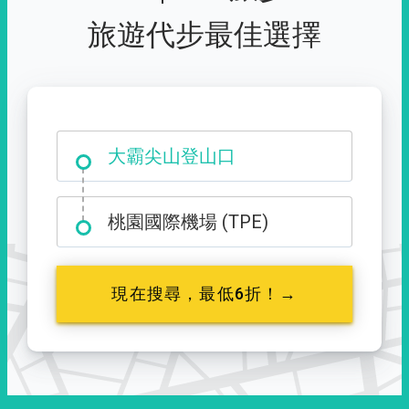
旅遊代步最佳選擇
大霸尖山登山口
桃園國際機場 (TPE)
現在搜尋，最低6折！→