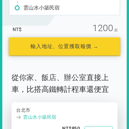
雲山水小築民宿
1200
NT$
起
輸入地址、位置獲取報價 →
從
你家
、
飯店
、
辦公室
直接上
車，
比搭高鐵轉計程車還便宜
台北市
雲山水小築民宿
NT$850