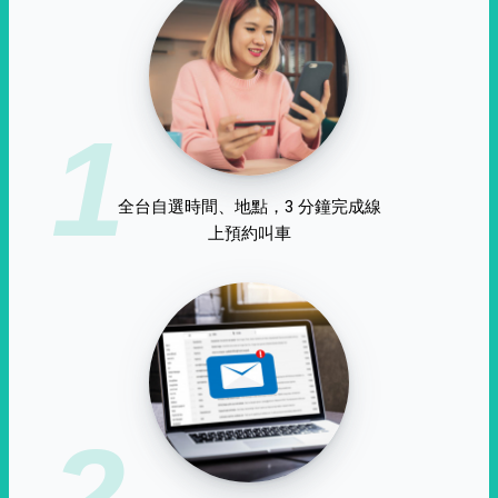
1
全台自選時間、地點，3 分鐘完成線
上預約叫車
2