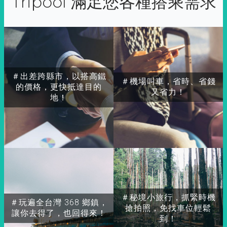
Tripool 滿足您各種搭乘需求
＃出差跨縣市，以搭高鐵
＃機場叫車，省時、省錢
的價格，更快抵達目的
又省力！
地！
＃秘境小旅行，抓緊時機
＃玩遍全台灣 368 鄉鎮，
搶拍照，免找車位輕鬆
讓你去得了，也回得來！
到！