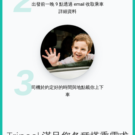
出發前一晚 9 點透過 email 收取乘車
詳細資料
3
司機於約定好的時間與地點載你上下
車