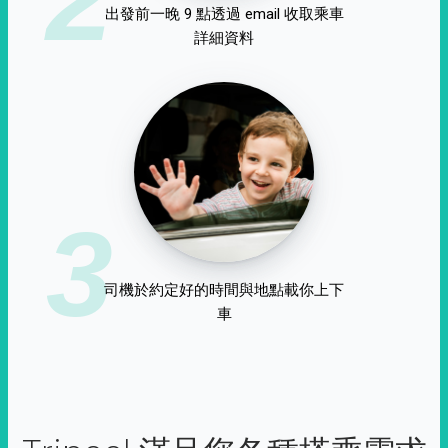
出發前一晚 9 點透過 email 收取乘車
詳細資料
3
司機於約定好的時間與地點載你上下
車