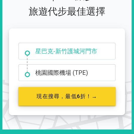
旅遊代步最佳選擇
大霸尖山登山口
星巴克-新竹護城河門市
桃園國際機場 (TPE)
現在搜尋，最低6折！→