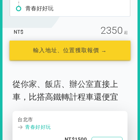
青春好好玩
2350
NT$
起
輸入地址、位置獲取報價 →
從
你家
、
飯店
、
辦公室
直接上
車，
比搭高鐵轉計程車還便宜
台北市
青春好好玩
NT$1500