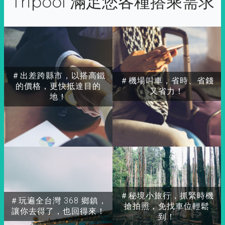
Tripool 滿足您各種搭乘需求
＃出差跨縣市，以搭高鐵
＃機場叫車，省時、省錢
的價格，更快抵達目的
又省力！
地！
＃秘境小旅行，抓緊時機
＃玩遍全台灣 368 鄉鎮，
搶拍照，免找車位輕鬆
讓你去得了，也回得來！
到！