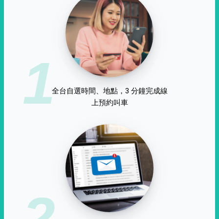
1
全台自選時間、地點，3 分鐘完成線
上預約叫車
2