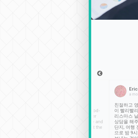
Sean Lee
Jack Ng
Eric
2018年12月30日
1個月前
a mo
ooking to Lavender
Tripool provides great
친절하고 영
- taichung.
service, vehicles in good-
이 빨리빨리
nous area with
condition and the driver
리스마스 
ny public transport.
service was awesome and
상담을 해주
er was so helpful
thoughtful. Driver went the
단지, 여행
ty ( telling us
extra mile on my last
으로 밤 9