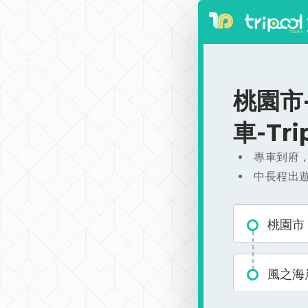
桃園市-
車-Tr
專車到府
中長程出
桃園市
風之海