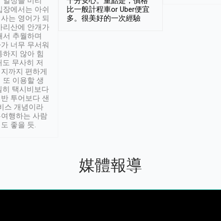
 일정을 미리
十分安心。重點是，價格
입장에서는 아쉬
比一般計程車or Uber便宜
사는 영어가 되
多。很美好的一次經驗
아리산에 안개가
해서 추월하며
가 너무 무서워
통하지 않아 힘
래도 무사히 저
적지까지 편하게
 또 이용할 생
실히 택시비보다
반 투어보다 샌
서비스 개념이라
유여행하는 사람
도 좋을 듯.
媒體報導