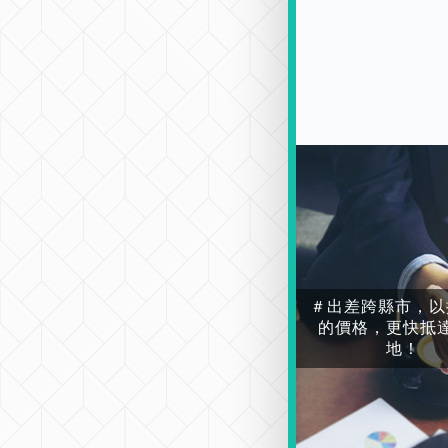
＃出差跨縣市，以
的價格，更快抵
地！