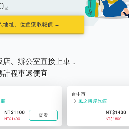
0
起
入地址、位置獲取報價 →
飯店
、
辦公室
直接上車，
轉計程車還便宜
台中市
旅館
風之海岸旅館
NT$1100
NT$1400
查看
NT$1400
NT$1800