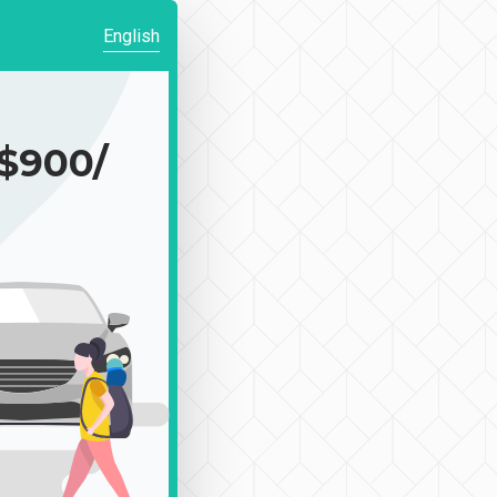
English
900/