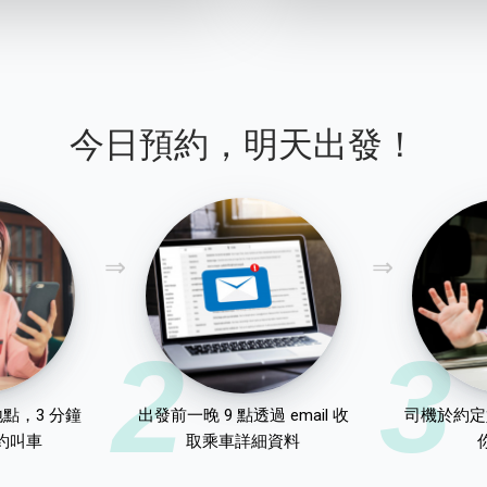
今日預約，明天出發！
2
3
點，3 分鐘
出發前一晚 9 點透過 email 收
司機於約定
約叫車
取乘車詳細資料