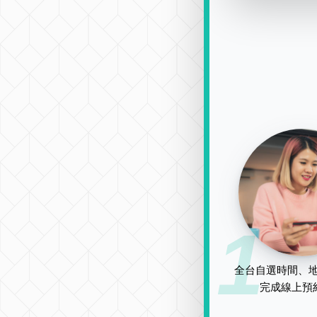
1
全台自選時間、地
完成線上預