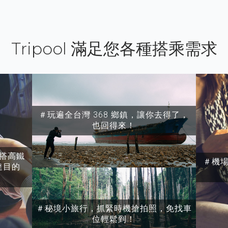
Tripool 滿足您各種搭乘需求
＃玩遍全台灣 368 鄉鎮，讓你去得了，
也回得來！
搭高鐵
＃機
達目的
＃秘境小旅行，抓緊時機搶拍照，免找車
位輕鬆到！