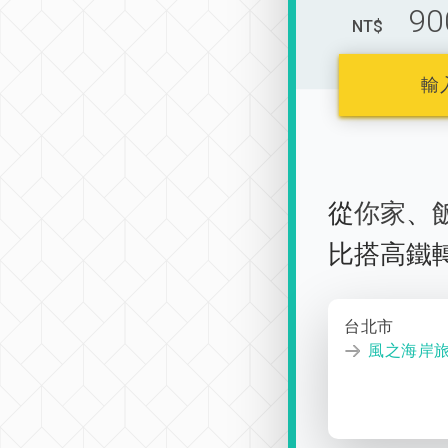
90
NT$
輸
從
你家
、
比搭高鐵
台北市
風之海岸