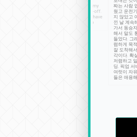
ther places of
booking to confirm if I
보내는 것이
t not known to
have safely arrived at my
짜는 사람 
 so definitely more
destination after drop-off.
웠고 운전기
se” feels). Really
Definitely something I have
지 않았고 
t. No delay in
not seen elsewhere 👍
낀 날 계속
and had a lovely
가서 동승자
up to lavender
해서 말도 
 Thank you tripool!
들었다. 그
렴하게 목
잘 도착해서
각이다. 확
저렴하고 일
딩. 픽업 
여럿이 자
들은 애용해