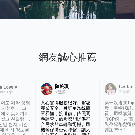
網友誠心推薦
陳婉琪
Ice Lin
a Lovely
2 週前
nth ago
3 週前
어로 예약 상담
真心覺得服務很好。駕駛
第一次搭乘Trip
 가능하다. 크
專業安全。且訂單系統簡
歡！車輛狀態
날에도 늦게까지
單易懂，接送前，依照問
質、司機素質
셨고 친절했다.
卷調查，旅步都能提供符
面CP值非常高
 전날 현지 시간
合需求的車輛和司機。司
與孕婦都覺得
시에 배차 정보를
機會保持密切聯繫，讓人
謝謝您們！