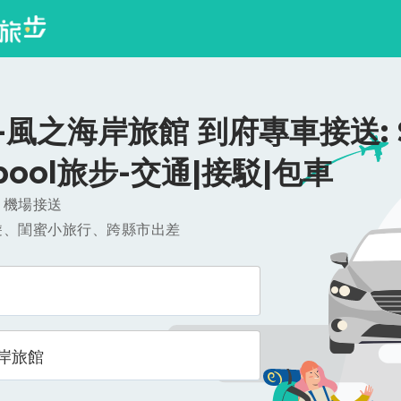
風之海岸旅館 到府專車接送: $
ipool旅步-交通|接駁|包車
，機場接送
遊、閨蜜小旅行、跨縣市出差
岸旅館