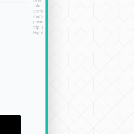
often limited English it
潔, 沒有煙味, 車
takes the difficulty out of
定
communicating the
destination details and
paying online prior to the
trip is very convenient.
Highly recommended