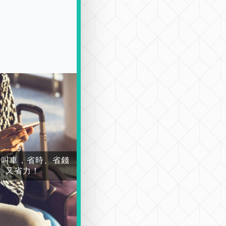
場叫車，省時、省錢
又省力！