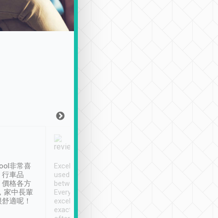
Joy Marsh
Benny Lau
1月12日
1 個月前
ool非常喜
Excellent service. We have
清境入住1晚, 由
、行車品
used Tripool to travel
清境, 都是乘坐由 Tri
、價格各方
between cities in Taiwan.
安排的車子, 接送都
，家中長輩
Every driver has been
去程司機早10分鐘到
很舒適呢！
excellent and arrives
程時遇上道路阻塞, 
exactly on time. As there is
鐘到達(可以接受),