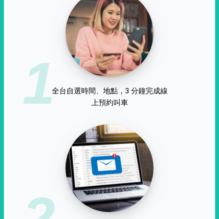
1
全台自選時間、地點，3 分鐘完成線
上預約叫車
2