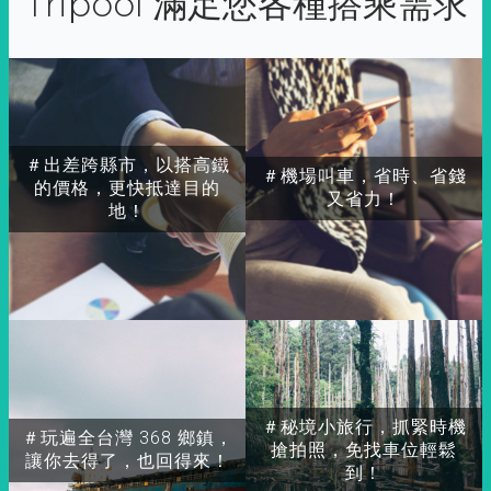
Tripool 滿足您各種搭乘需求
＃出差跨縣市，以搭高鐵
＃機場叫車，省時、省錢
的價格，更快抵達目的
又省力！
地！
＃秘境小旅行，抓緊時機
＃玩遍全台灣 368 鄉鎮，
搶拍照，免找車位輕鬆
讓你去得了，也回得來！
到！