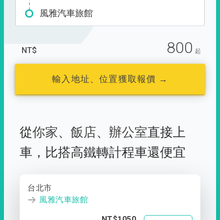
風雅汽車旅館
800
NT$
起
輸入地址、位置獲取報價 →
從
你家
、
飯店
、
辦公室
直接上
車，
比搭高鐵轉計程車還便宜
台北市
風雅汽車旅館
NT$1050