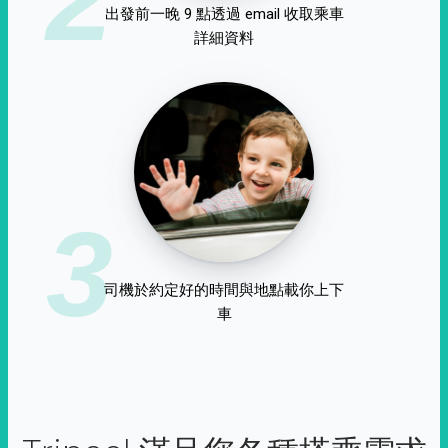
出發前一晚 9 點透過 email 收取乘車
詳細資料
3
司機於約定好的時間與地點載你上下
車