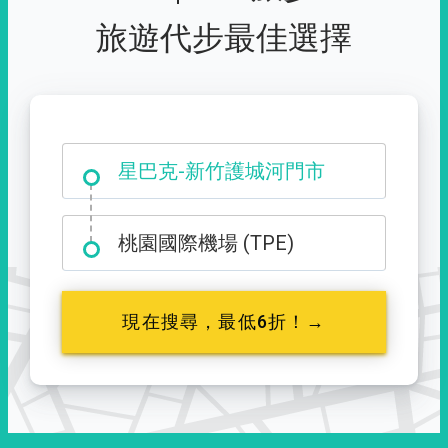
旅遊代步最佳選擇
大霸尖山登山口
桃園國際機場 (TPE)
現在搜尋，最低6折！→