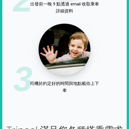
出發前一晚 9 點透過 email 收取乘車
詳細資料
3
司機於約定好的時間與地點載你上下
車