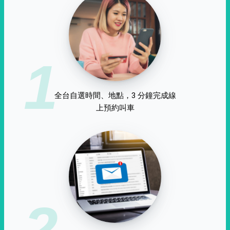
1
全台自選時間、地點，3 分鐘完成線
上預約叫車
2