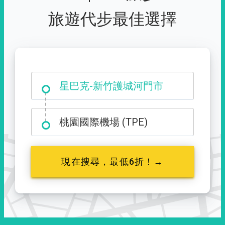
旅遊代步最佳選擇
大霸尖山登山口
星巴克-新竹護城河門市
桃園國際機場 (TPE)
現在搜尋，最低6折！→