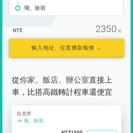
飛。旅宿
2350
NT$
起
輸入地址、位置獲取報價 →
從
你家
、
飯店
、
辦公室
直接上
車，
比搭高鐵轉計程車還便宜
台北市
飛。旅宿
NT$1500