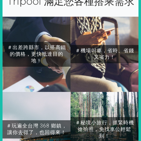
Tripool 滿足您各種搭乘需求
＃出差跨縣市，以搭高鐵
＃機場叫車，省時、省錢
的價格，更快抵達目的
又省力！
地！
＃秘境小旅行，抓緊時機
＃玩遍全台灣 368 鄉鎮，
搶拍照，免找車位輕鬆
讓你去得了，也回得來！
到！