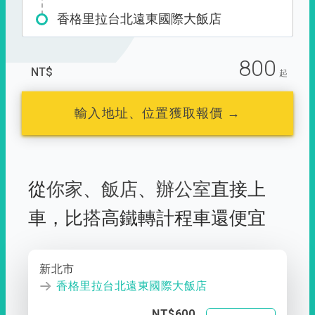
香格里拉台北遠東國際大飯店
800
NT$
起
輸入地址、位置獲取報價 →
從
你家
、
飯店
、
辦公室
直接上
車，
比搭高鐵轉計程車還便宜
新北市
香格里拉台北遠東國際大飯店
NT$600