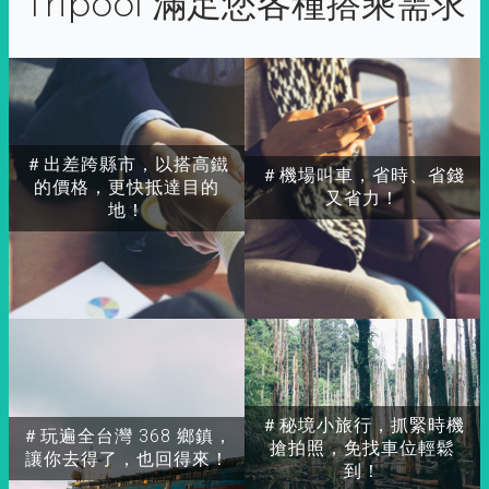
Tripool 滿足您各種搭乘需求
＃出差跨縣市，以搭高鐵
＃機場叫車，省時、省錢
的價格，更快抵達目的
又省力！
地！
＃秘境小旅行，抓緊時機
＃玩遍全台灣 368 鄉鎮，
搶拍照，免找車位輕鬆
讓你去得了，也回得來！
到！