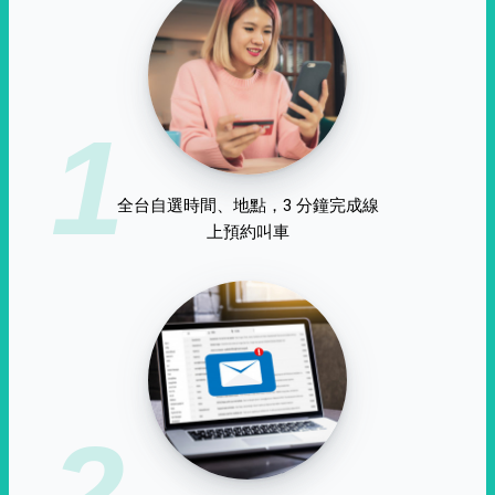
1
全台自選時間、地點，3 分鐘完成線
上預約叫車
2