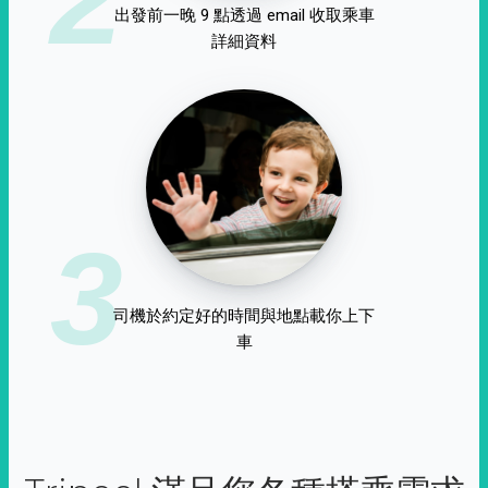
出發前一晚 9 點透過 email 收取乘車
詳細資料
3
司機於約定好的時間與地點載你上下
車